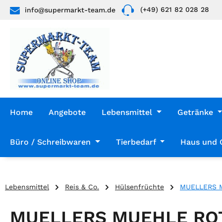
(+49) 621 82 028 28
info@supermarkt-team.de
 Hauptinhalt springen
Zur Suche springen
Zur Hauptnavigation springen
Home
Angebote
Lebensmittel
Getränke
Büro / Schreibwaren
Tierbedarf
Haus und 
Lebensmittel
Reis & Co.
Hülsenfrüchte
MUELLERS M
MUELLERS MUEHLE ROT