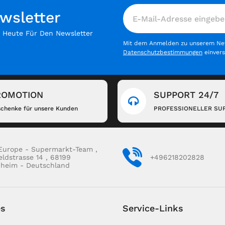
wsletter
h Heute Für Den Newsletter
Mit dem Anmelden zu unserem News
Datenschutzbestimmungen
einver
ROMOTION
SUPPORT 24/7
chenke für unsere Kunden
PROFESSIONELLER SU
Europe - Supermarkt-Team ,
eldstrasse 14 , 68199
+496218202828
heim - Deutschland
es
Service-Links