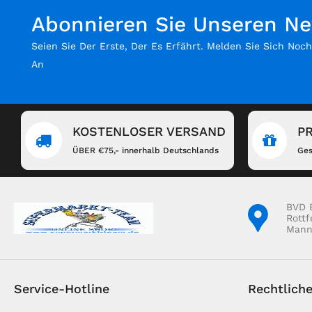
Abonnieren Sie Unseren Ne
Seien Sie Der Erste, Der Es Erfährt. Melden Sie Sich Noc
An
KOSTENLOSER VERSAND
P
ÜBER €75,- innerhalb Deutschlands
Ges
BVD 
Rottf
Mann
Service-Hotline
Rechtlich