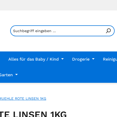
Alles für das Baby / Kind
Drogerie
Reinig
Garten
UEHLE ROTE LINSEN 1KG
E LINSEN 1KG