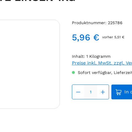
Produktnummer:
225786
5,96 €
vorher 5,51 €
Regulärer Preis:
Inhalt:
1 Kilogramm
Preise inkl. MwSt. zzgl. V
Sofort verfügbar, Lieferzei
Produk
In