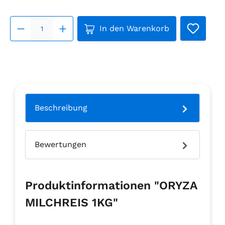
Produkt Anzahl: Gib den ge
In den Warenkorb
Beschreibung
Bewertungen
Produktinformationen "ORYZA
MILCHREIS 1KG"
.