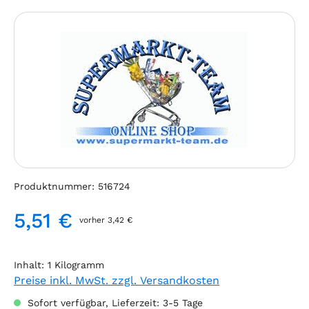
Bildergalerie überspringen
Produktnummer:
516724
5,51 €
vorher 3,42 €
Regulärer Preis:
Inhalt:
1 Kilogramm
Preise inkl. MwSt. zzgl. Versandkosten
Sofort verfügbar, Lieferzeit: 3-5 Tage