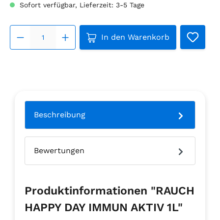
Sofort verfügbar, Lieferzeit: 3-5 Tage
Produkt Anzahl: Gib den g
In den Warenkorb
Beschreibung
Bewertungen
Produktinformationen "RAUCH
HAPPY DAY IMMUN AKTIV 1L"