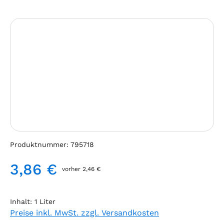
Bildergalerie überspringen
Produktnummer:
795718
3,86 €
vorher 2,46 €
Regulärer Preis:
Inhalt:
1 Liter
Preise inkl. MwSt. zzgl. Versandkosten