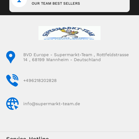
OUR TEAM BEST SELLERS
BVD Europe - Supermarkt-Team , Rottfeldstrasse
14 , 68199 Mannheim - Deutschland
+496218202828
info@supermarkt-team.de
Service-Hotline