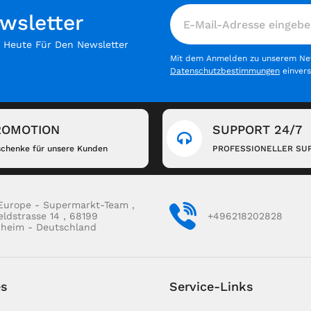
wsletter
h Heute Für Den Newsletter
Mit dem Anmelden zu unserem News
Datenschutzbestimmungen
einver
ROMOTION
SUPPORT 24/7
chenke für unsere Kunden
PROFESSIONELLER SU
Europe - Supermarkt-Team ,
eldstrasse 14 , 68199
+496218202828
heim - Deutschland
es
Service-Links