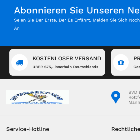
Abonnieren Sie Unseren Ne
Seien Sie Der Erste, Der Es Erfährt. Melden Sie Sich Noc
An
KOSTENLOSER VERSAND
P
ÜBER €75,- innerhalb Deutschlands
Ges
BVD 
Rottf
Mann
Service-Hotline
Rechtlich