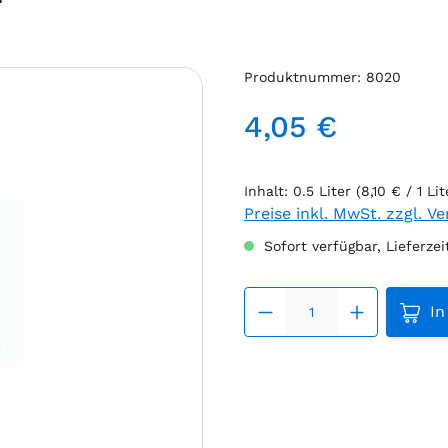
Produktnummer:
8020
4,05 €
Regulärer Preis:
Inhalt:
0.5 Liter
(8,10 € / 1 Lit
Preise inkl. MwSt. zzgl. V
Sofort verfügbar, Lieferzei
Produ
In