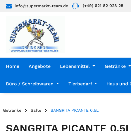
(+49) 621 82 028 28
info@supermarkt-team.de
 Hauptinhalt springen
Zur Suche springen
Zur Hauptnavigation springen
Home
Angebote
Lebensmittel
Getränke
Büro / Schreibwaren
Tierbedarf
Haus und 
Getränke
Säfte
SANGRITA PICANTE 0.5L
SANGRITA PICANTE 0.5