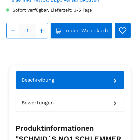
Sofort verfügbar, Lieferzeit: 3-5 Tage
Produkt Anzahl: Gib den g
In den Warenkorb
Beschreibung
Bewertungen
Produktinformationen
"SCHMID´S NO.1 SCHLEMMER