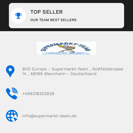
TOP SELLER
OUR TEAM BEST SELLERS
BVD Europe - Supermarkt-Team , Rottfeldstrasse
14 , 68199 Mannheim - Deutschland
+496218202828
info@supermarkt-team.de