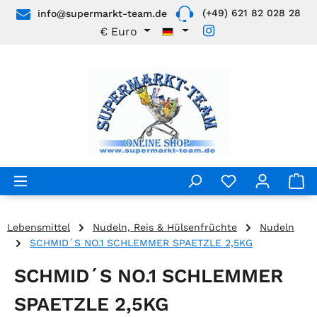
(+49) 621 82 028 28
info@supermarkt-team.de
Zum Hauptinhalt springen
€
Euro
Lebensmittel
Nudeln, Reis & Hülsenfrüchte
Nudeln
SCHMID´S NO.1 SCHLEMMER SPAETZLE 2,5KG
SCHMID´S NO.1 SCHLEMMER
SPAETZLE 2,5KG