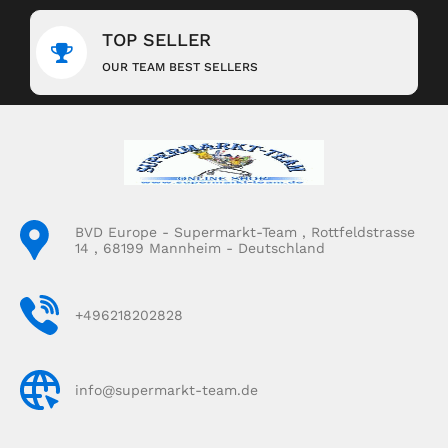
TOP SELLER
OUR TEAM BEST SELLERS
BVD Europe - Supermarkt-Team , Rottfeldstrasse
14 , 68199 Mannheim - Deutschland
+496218202828
info@supermarkt-team.de