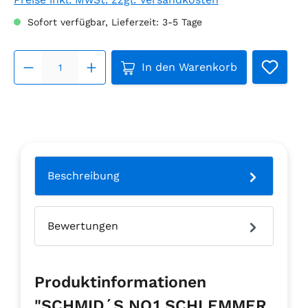
Sofort verfügbar, Lieferzeit: 3-5 Tage
Produkt Anzahl: Gib den g
In den Warenkorb
Beschreibung
Bewertungen
Produktinformationen
"SCHMID´S NO.1 SCHLEMMER