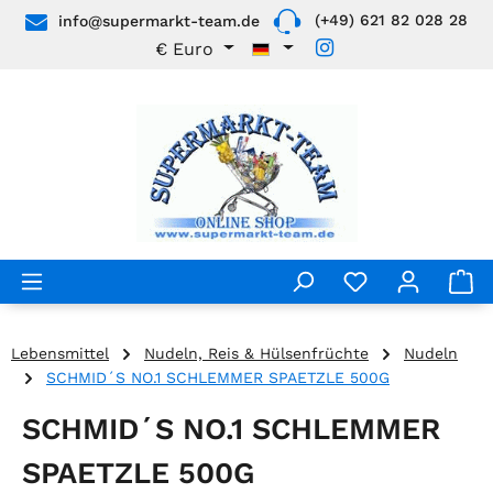
(+49) 621 82 028 28
info@supermarkt-team.de
Zum Hauptinhalt springen
€
Euro
Lebensmittel
Nudeln, Reis & Hülsenfrüchte
Nudeln
SCHMID´S NO.1 SCHLEMMER SPAETZLE 500G
SCHMID´S NO.1 SCHLEMMER
SPAETZLE 500G