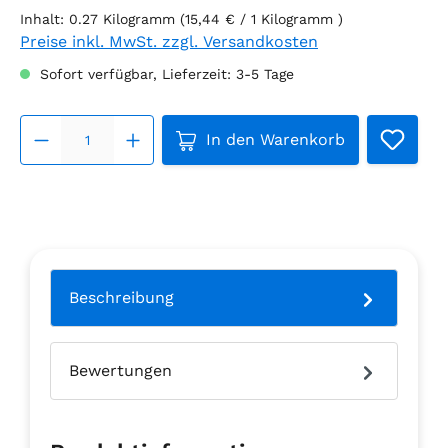
Inhalt:
0.27 Kilogramm
(15,44 € / 1 Kilogramm )
Preise inkl. MwSt. zzgl. Versandkosten
Sofort verfügbar, Lieferzeit: 3-5 Tage
Produkt Anzahl: Gib den g
In den Warenkorb
Beschreibung
Bewertungen