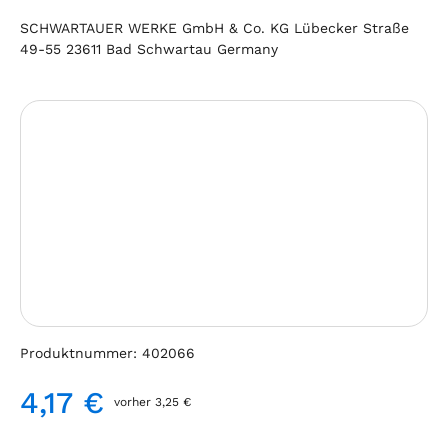
SCHWARTAUER WERKE GmbH & Co. KG Lübecker Straße
49-55 23611 Bad Schwartau Germany
Bildergalerie überspringen
Produktnummer:
402066
4,17 €
vorher 3,25 €
Regulärer Preis: