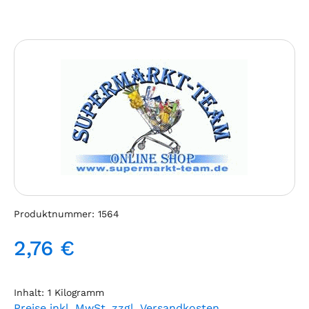
Bildergalerie überspringen
Produktnummer:
1564
2,76 €
Regulärer Preis:
Inhalt:
1 Kilogramm
Preise inkl. MwSt. zzgl. Versandkosten