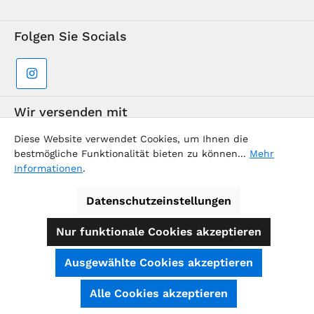
Folgen Sie Socials
Wir versenden mit
Diese Website verwendet Cookies, um Ihnen die
bestmögliche Funktionalität bieten zu können...
Mehr
Informationen
.
Datenschutzeinstellungen
Supermarkt-Team / BVD Europe Reise-Center
Nur funktionale Cookies akzeptieren
Alle Preise inkl. gesetzl. Mehrwertsteuer zzgl.
Ausgewählte Cookies akzeptieren
Versandkosten
und ggf. Nachnahmegebühren, wenn nicht
anders angegeben.
SEHR GUT
(4.74 / 5)
Alle Cookies akzeptieren
aus
39
Bewertungen bei: shopauskunft.de, ausgezeichnet.org, shopvote.de ⓘ
© 2026 - Alle Rechte vorbehalten.
BVD Europe
Informationen zur Echtheit der Bewertungen