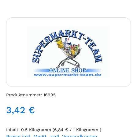
Bildergalerie überspringen
Produktnummer:
16995
3,42 €
Regulärer Preis:
Inhalt:
0.5 Kilogramm
(6,84 € / 1 Kilogramm )
Preise inkl. MwSt. zzgl. Versandkosten