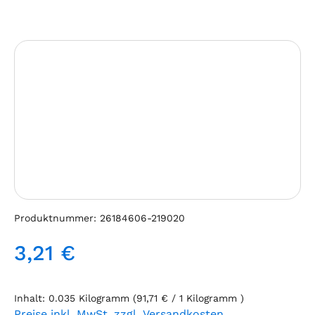
Bildergalerie überspringen
Produktnummer:
26184606-219020
3,21 €
Regulärer Preis:
Inhalt:
0.035 Kilogramm
(91,71 € / 1 Kilogramm )
Preise inkl. MwSt. zzgl. Versandkosten