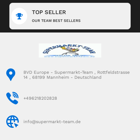
TOP SELLER
OUR TEAM BEST SELLERS
BVD Europe - Supermarkt-Team , Rottfeldstrasse
14 , 68199 Mannheim - Deutschland
+496218202828
info@supermarkt-team.de