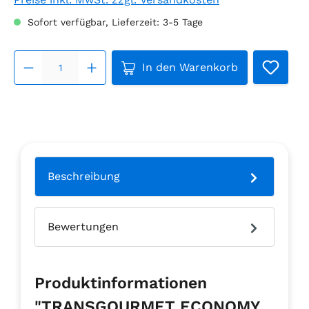
Sofort verfügbar, Lieferzeit: 3-5 Tage
Produkt Anzahl: Gib den g
In den Warenkorb
Beschreibung
Bewertungen
Produktinformationen
"TRANSGOURMET ECONOMY