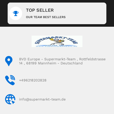
TOP SELLER
OUR TEAM BEST SELLERS
BVD Europe - Supermarkt-Team , Rottfeldstrasse
14 , 68199 Mannheim - Deutschland
+496218202828
info@supermarkt-team.de