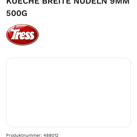
KUECHE BREITE NUDELN 9MM
500G
Bildergalerie überspringen
Produktnummer:
488012