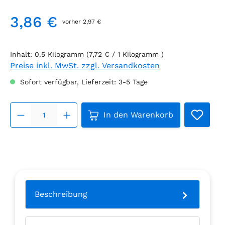
3,86 €
vorher 2,97 €
Regulärer Preis:
Inhalt:
0.5 Kilogramm
(7,72 € / 1 Kilogramm )
Preise inkl. MwSt. zzgl. Versandkosten
Sofort verfügbar, Lieferzeit: 3-5 Tage
Produkt Anzahl: Gib den g
In den Warenkorb
Beschreibung