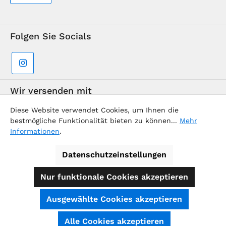
Folgen Sie Socials
Wir versenden mit
Diese Website verwendet Cookies, um Ihnen die
bestmögliche Funktionalität bieten zu können...
Mehr
Informationen
.
Datenschutzeinstellungen
Supermarkt-Team / BVD Europe Reise-Center
Nur funktionale Cookies akzeptieren
Alle Preise inkl. gesetzl. Mehrwertsteuer zzgl.
Ausgewählte Cookies akzeptieren
Versandkosten
und ggf. Nachnahmegebühren, wenn nicht
anders angegeben.
SEHR GUT
(4.74 / 5)
Alle Cookies akzeptieren