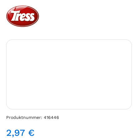
Bildergalerie überspringen
Produktnummer:
416446
2,97 €
Regulärer Preis: