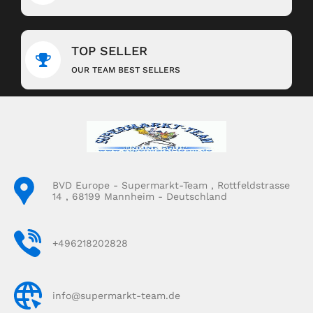
TOP SELLER
OUR TEAM BEST SELLERS
BVD Europe - Supermarkt-Team , Rottfeldstrasse
14 , 68199 Mannheim - Deutschland
+496218202828
info@supermarkt-team.de