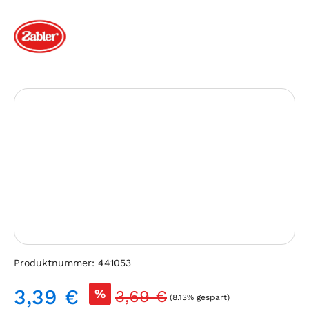
Bildergalerie überspringen
Produktnummer:
441053
3,39 €
Regulärer Preis:
%
3,69 €
(8.13% gespart)
Verkaufspreis: