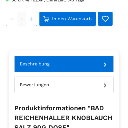
Produkt Anzahl: Gib den gew
In den Warenkorb
Beschreibung
Bewertungen
Produktinformationen "BAD
REICHENHALLER KNOBLAUCH
SALZ 90G DOSE"