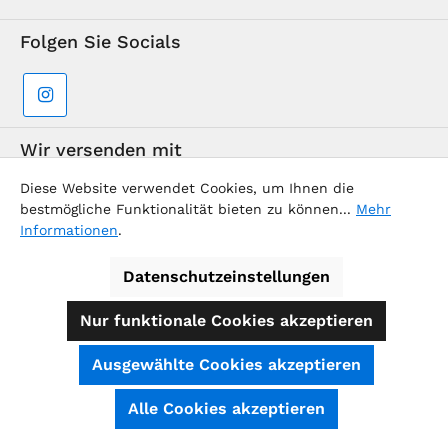
Folgen Sie Socials
Wir versenden mit
Diese Website verwendet Cookies, um Ihnen die
bestmögliche Funktionalität bieten zu können...
Mehr
Informationen
.
Datenschutzeinstellungen
Supermarkt-Team / BVD Europe Reise-Center
Nur funktionale Cookies akzeptieren
Alle Preise inkl. gesetzl. Mehrwertsteuer zzgl.
Ausgewählte Cookies akzeptieren
Versandkosten
und ggf. Nachnahmegebühren, wenn nicht
anders angegeben.
SEHR GUT
(4.74 / 5)
Alle Cookies akzeptieren
aus
39
Bewertungen bei: shopauskunft.de, ausgezeichnet.org, shopvote.de ⓘ
© 2026 - Alle Rechte vorbehalten.
BVD Europe
Informationen zur Echtheit der Bewertungen