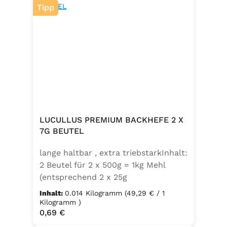
Tipp
LUCULLUS PREMIUM BACKHEFE 2 X
7G BEUTEL
lange haltbar , extra triebstarkInhalt:
2 Beutel für 2 x 500g = 1kg Mehl
(entsprechend 2 x 25g
Frischhefe)Zutaten: Trockenbackhefe
Inhalt:
0.014 Kilogramm
(49,29 € / 1
, Emulgator E491 (Unter
Kilogramm )
Regulärer Preis:
0,69 €
Schutzatmosphäre verpackt)