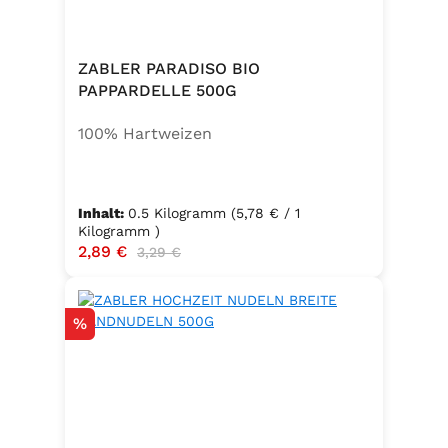
und Gewürze (Petersilie, Sellerie,
Zwiebel, Basilikum, Dill, Majoran,
Lorbeer, Rosmarin, Oregano,
ZABLER PARADISO BIO
Thymian), Trennmittel Calciumsalze
PAPPARDELLE 500G
der Speisefettsäuren, Folsäure,
100% Hartweizen
Kaliumjodat.
Inhalt:
0.5 Kilogramm
(5,78 € / 1
Kilogramm )
Verkaufspreis:
2,89 €
Regulärer Preis:
3,29 €
Rabatt
%