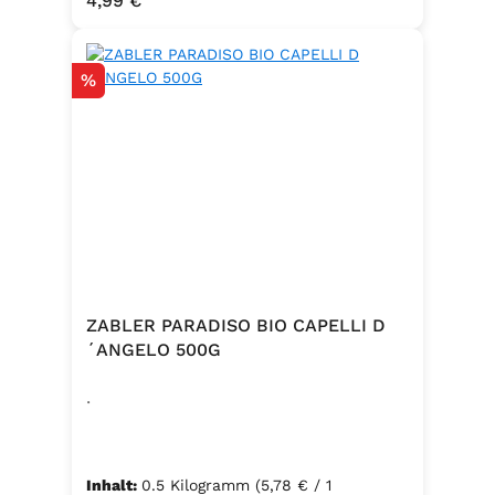
4,99 €
Emulgator Sorbitanmonostearat
(E491)
Rabatt
%
ZABLER PARADISO BIO CAPELLI D
´ANGELO 500G
.
Inhalt:
0.5 Kilogramm
(5,78 € / 1