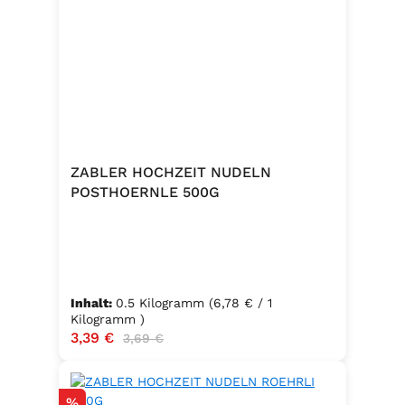
Caprese, Salate, Pasta und viele
weitere Speisen. Ohne
Geschmacksverstärker, vegan und
glutenfrei – für natürlichen Genuss
in bester Qualität. Zutaten:Siedesalz,
17,7% Kräuter (Basilikum 10,6%,
Oregano, Thymian), Knoblauch,
Trennmittel Calciumsalze der
ZABLER HOCHZEIT NUDELN
Speisefettsäuren, Folsäure,
POSTHOERNLE 500G
Kaliumjodat.Kann Spuren von
Sellerie enthalten.
Inhalt:
0.5 Kilogramm
(6,78 € / 1
Kilogramm )
Verkaufspreis:
3,39 €
Regulärer Preis:
3,69 €
Rabatt
%