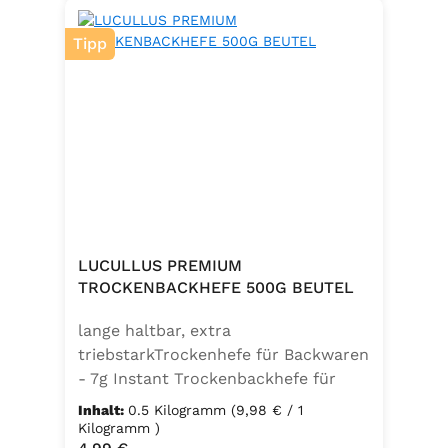
Tipp
LUCULLUS PREMIUM
TROCKENBACKHEFE 500G BEUTEL
lange haltbar, extra
triebstarkTrockenhefe für Backwaren
- 7g Instant Trockenbackhefe für
500g Weizenmehl, entspricht 25g
Inhalt:
0.5 Kilogramm
(9,98 € / 1
FrischhefeZutaten: Trockenbackhefe,
Kilogramm )
Regulärer Preis: