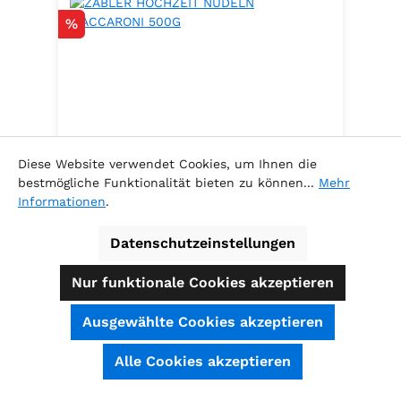
Rabatt
%
Diese Website verwendet Cookies, um Ihnen die
bestmögliche Funktionalität bieten zu können...
Mehr
Informationen
.
ZABLER HOCHZEIT NUDELN
MACCARONI 500G
Datenschutzeinstellungen
Nur funktionale Cookies akzeptieren
Ausgewählte Cookies akzeptieren
Inhalt:
0.5 Kilogramm
(6,78 € / 1
SEHR GUT
(4.74 / 5)
Alle Cookies akzeptieren
Kilogramm )
aus
39
Bewertungen bei: shopauskunft.de, ausgezeichnet.org, shopvote.de ⓘ
Verkaufspreis:
Informationen zur Echtheit der Bewertungen
3,39 €
Regulärer Preis:
3,69 €