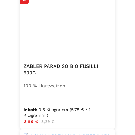
ZABLER PARADISO BIO FUSILLI
500G
100 % Hartweizen
Inhalt:
0.5 Kilogramm
(5,78 € / 1
Kilogramm )
Verkaufspreis:
2,89 €
Regulärer Preis:
3,29 €