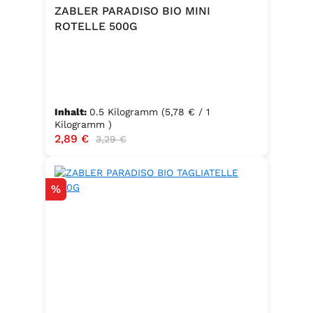
Trennmittel Calciumsalze der
ZABLER PARADISO BIO MINI
Speisefettsäuren, Folsäure,
ROTELLE 500G
Kaliumjodat.Kann Spuren von
Sellerie enthalten.
Inhalt:
0.5 Kilogramm
(5,78 € / 1
Kilogramm )
Verkaufspreis:
2,89 €
Regulärer Preis:
3,29 €
Rabatt
%