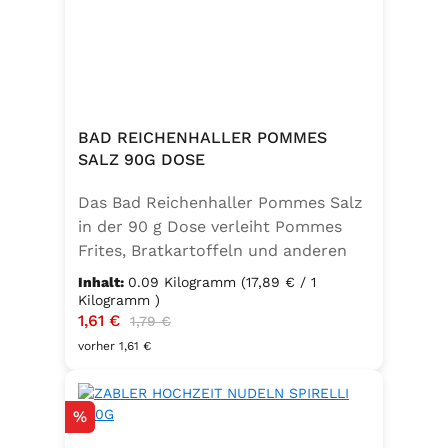
BAD REICHENHALLER POMMES
SALZ 90G DOSE
Das Bad Reichenhaller Pommes Salz
in der 90 g Dose verleiht Pommes
Frites, Bratkartoffeln und anderen
Kartoffelspezialitäten den perfekten
Inhalt:
0.09 Kilogramm
(17,89 € / 1
Geschmack – ganz ohne
Kilogramm )
Verkaufspreis:
1,61 €
Regulärer Preis:
Geschmacksverstärker. Die feine
1,79 €
Mischung ist vegan, glutenfrei und
vorher 1,61 €
mit Jod angereichert. Ideal für eine
bewusste Ernährung und
Rabatt
%
unkomplizierte Würzung in der
Küche oder unterwegs.