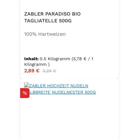
ZABLER PARADISO BIO
TAGLIATELLE 500G
100% Hartweizen
Inhalt:
0.5 Kilogramm
(5,78 € / 1
Kilogramm )
Verkaufspreis:
2,89 €
Regulärer Preis:
3,29 €
Rabatt
%