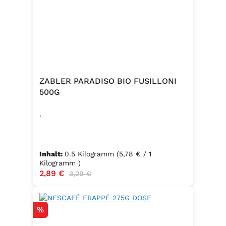
ZABLER PARADISO BIO FUSILLONI
500G
.
Inhalt:
0.5 Kilogramm
(5,78 € / 1
Kilogramm )
Verkaufspreis:
2,89 €
Regulärer Preis:
3,29 €
Rabatt
%