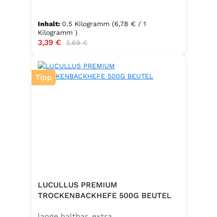
Inhalt:
0.5 Kilogramm
(6,78 € / 1
Kilogramm )
Verkaufspreis:
3,39 €
Regulärer Preis:
3,69 €
Tipp
LUCULLUS PREMIUM
TROCKENBACKHEFE 500G BEUTEL
lange haltbar, extra