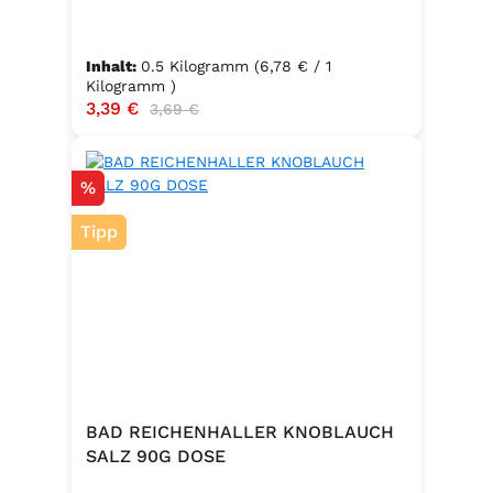
Inhalt:
0.5 Kilogramm
(6,78 € / 1
Kilogramm )
Verkaufspreis:
3,39 €
Regulärer Preis:
3,69 €
Rabatt
%
Tipp
BAD REICHENHALLER KNOBLAUCH
SALZ 90G DOSE