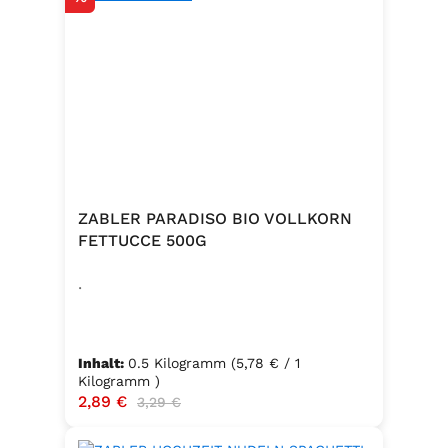
ZABLER PARADISO BIO VOLLKORN
FETTUCCE 500G
.
Inhalt:
0.5 Kilogramm
(5,78 € / 1
Kilogramm )
Verkaufspreis:
2,89 €
Regulärer Preis:
3,29 €