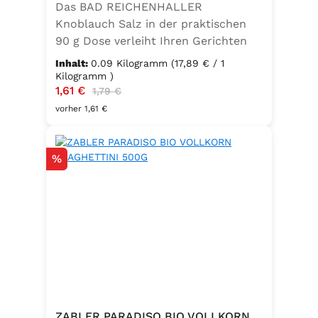
Das BAD REICHENHALLER
Knoblauch Salz in der praktischen
90 g Dose verleiht Ihren Gerichten
einen vollmundigen, aromatischen
Inhalt:
0.09 Kilogramm
(17,89 € / 1
Knoblauchgeschmack. Hergestellt
Kilogramm )
Verkaufspreis:
1,61 €
Regulärer Preis:
ohne Geschmacksverstärker, zu 100
1,79 €
% vegan und glutenfrei – ideal für
vorher 1,61 €
eine bewusste Ernährung. Perfekt
zum Würzen von Pasta, Fleisch,
Rabatt
%
Fisch, Gemüse und mediterranen
Speisen. Zutaten:Siedesalz, 10 %
Knoblauch, 5 % Kräuter und
Gewürze (Petersilie, Sellerie, Zwiebel,
Basilikum, Dill, Majoran, Lorbeer,
Rosmarin, Oregano, Thymian),
Trennmittel Calciumsalze der
Speisefettsäuren, Folsäure,
Kaliumjodat.
ZABLER PARADISO BIO VOLLKORN