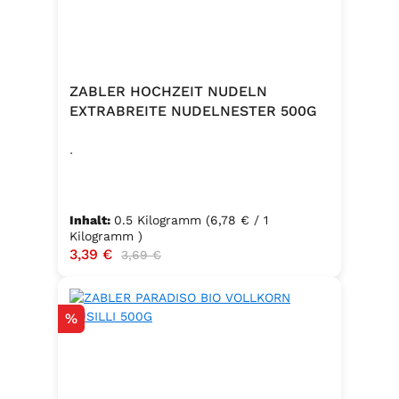
ZABLER HOCHZEIT NUDELN
EXTRABREITE NUDELNESTER 500G
.
Inhalt:
0.5 Kilogramm
(6,78 € / 1
Kilogramm )
Verkaufspreis:
3,39 €
Regulärer Preis:
3,69 €
Rabatt
%