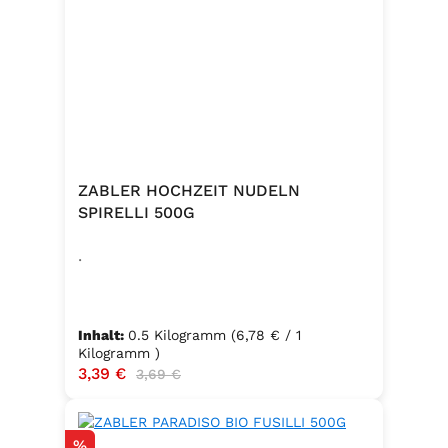
Zutaten:Siedesalz, 19,2 % Kräuter
und Gewürze (Paprika, Zwiebel,
Pfeffer, Muskatblüte), Trennmittel
Calciumsalze der Speisefettsäuren,
Folsäure, Kaliumjodat.Kann Spuren
von Sellerie enthalten.
ZABLER HOCHZEIT NUDELN
SPIRELLI 500G
.
Inhalt:
0.5 Kilogramm
(6,78 € / 1
Kilogramm )
Verkaufspreis:
3,39 €
Regulärer Preis:
3,69 €
Rabatt
%