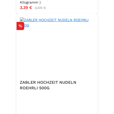
Kilogramm )
Verkaufspreis:
3,39 €
Regulärer Preis:
3,69 €
Rabatt
%
ZABLER HOCHZEIT NUDELN
ROEHRLI 500G