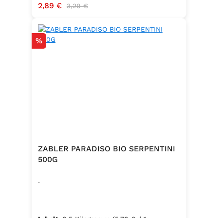
Verkaufspreis:
2,89 €
Regulärer Preis:
3,29 €
Rabatt
%
ZABLER PARADISO BIO SERPENTINI
500G
.