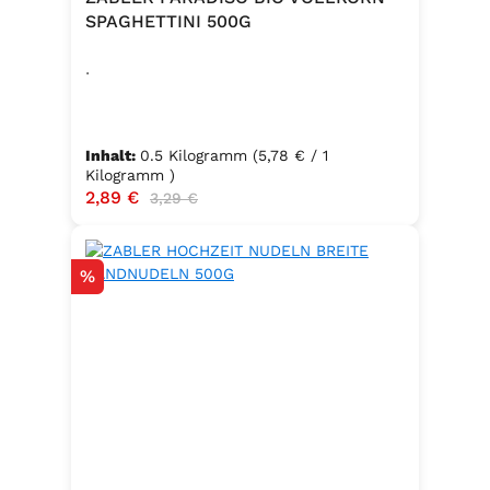
SPAGHETTINI 500G
.
Inhalt:
0.5 Kilogramm
(5,78 € / 1
Kilogramm )
Verkaufspreis:
2,89 €
Regulärer Preis:
3,29 €
Rabatt
%