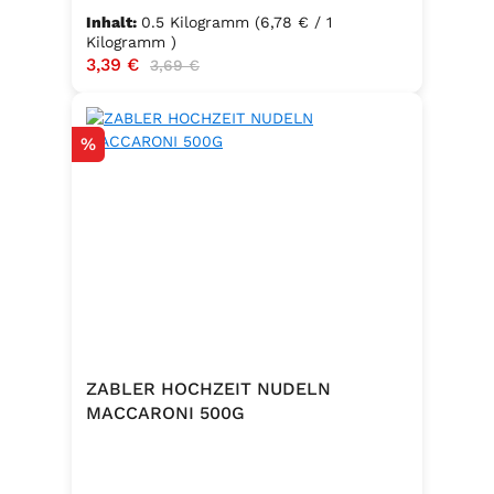
Inhalt:
0.5 Kilogramm
(6,78 € / 1
Kilogramm )
Verkaufspreis:
3,39 €
Regulärer Preis:
3,69 €
Rabatt
%
ZABLER HOCHZEIT NUDELN
MACCARONI 500G