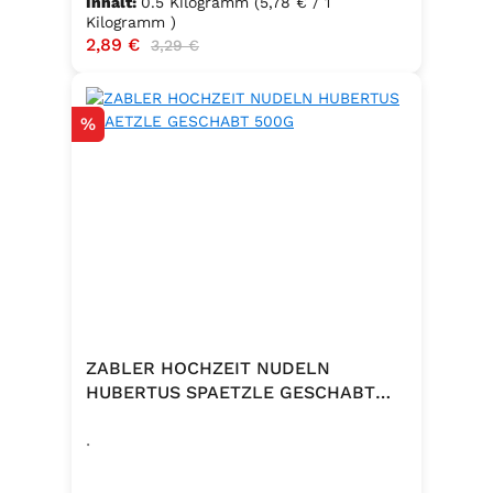
Inhalt:
0.5 Kilogramm
(5,78 € / 1
Kilogramm )
Verkaufspreis:
2,89 €
Regulärer Preis:
3,29 €
Rabatt
%
ZABLER HOCHZEIT NUDELN
HUBERTUS SPAETZLE GESCHABT
500G
.