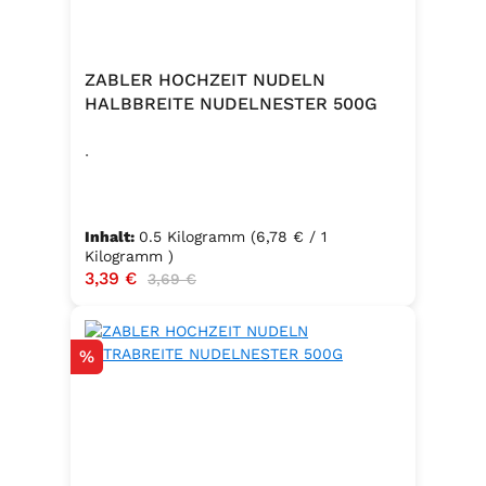
ZABLER HOCHZEIT NUDELN
HALBBREITE NUDELNESTER 500G
.
Inhalt:
0.5 Kilogramm
(6,78 € / 1
Kilogramm )
Verkaufspreis:
3,39 €
Regulärer Preis:
3,69 €
Rabatt
%