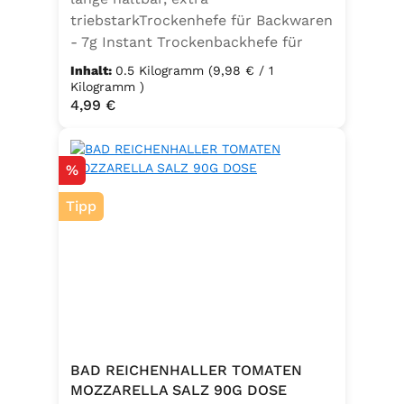
triebstarkTrockenhefe für Backwaren
- 7g Instant Trockenbackhefe für
500g Weizenmehl, entspricht 25g
Inhalt:
0.5 Kilogramm
(9,98 € / 1
FrischhefeZutaten: Trockenbackhefe,
Kilogramm )
Regulärer Preis:
4,99 €
Emulgator Sorbitanmonostearat
(E491)
Rabatt
%
Tipp
BAD REICHENHALLER TOMATEN
MOZZARELLA SALZ 90G DOSE