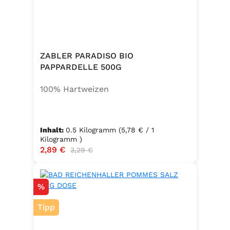
zusätzlichem Jod und Folsäure.
Zutaten:Siedesalz, 17,5 % Kräuter
und Gewürze (Petersilie, Sellerie,
Zwiebel, Basilikum, Dill, Majoran,
Lorbeer, Rosmarin, Oregano,
ZABLER PARADISO BIO
Thymian), Trennmittel Calciumsalze
PAPPARDELLE 500G
der Speisefettsäuren, Folsäure,
100% Hartweizen
Kaliumjodat.
Inhalt:
0.5 Kilogramm
(5,78 € / 1
Kilogramm )
Verkaufspreis:
2,89 €
Regulärer Preis:
3,29 €
Rabatt
%
Tipp