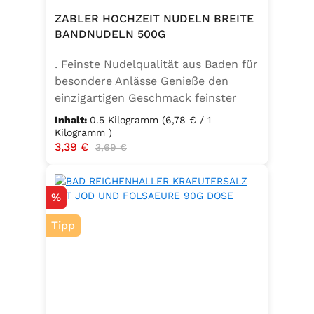
ZABLER HOCHZEIT NUDELN BREITE
BANDNUDELN 500G
. Feinste Nudelqualität aus Baden für
besondere Anlässe Genieße den
einzigartigen Geschmack feinster
Bandnudeln – mit den Zabler
Inhalt:
0.5 Kilogramm
(6,78 € / 1
Hochzeit Nudeln holst du dir echte
Kilogramm )
Verkaufspreis:
3,39 €
Regulärer Preis:
badische Qualität auf den Teller.
3,69 €
Hergestellt aus 100 % reinem
Hartweizengrieß, täglich frisch
Rabatt
%
aufgeschlagenen Eiern der
Güteklasse A und klarem
Tipp
Trinkwasser, bieten diese Nudeln ein
besonderes Geschmackserlebnis –
nicht nur zur Hochzeit. Ob für
festliche Gerichte oder den
Sonntagsbraten – die breiten