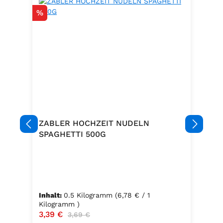
Rabatt
%
ZABLER HOCHZEIT NUDELN
SPAGHETTI 500G
Inhalt:
0.5 Kilogramm
(6,78 € / 1
Kilogramm )
Verkaufspreis:
3,39 €
Regulärer Preis:
3,69 €