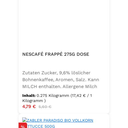
NESCAFÉ FRAPPÉ 275G DOSE
Zutaten Zucker, 9,6% löslicher
Bohnenkaffee, Aromen, Salz. Kann
MILCH enthalten. Allergene Milch
und daraus gewonnene Erzeugnisse
Inhalt:
0.275 Kilogramm
(17,42 € / 1
Kilogramm )
Verkaufspreis:
4,79 €
Regulärer Preis:
5,60 €
Rabatt
%