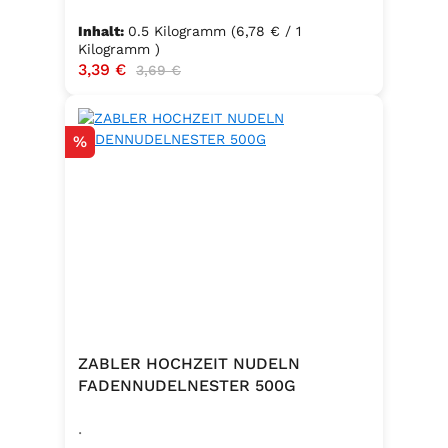
Inhalt:
0.5 Kilogramm
(6,78 € / 1
Kilogramm )
Verkaufspreis:
3,39 €
Regulärer Preis:
3,69 €
Rabatt
%
ZABLER HOCHZEIT NUDELN
FADENNUDELNESTER 500G
.