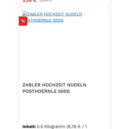
3,39 €
3,69 €
Rabatt
%
ZABLER HOCHZEIT NUDELN
POSTHOERNLE 500G
Inhalt:
0.5 Kilogramm
(6,78 € / 1