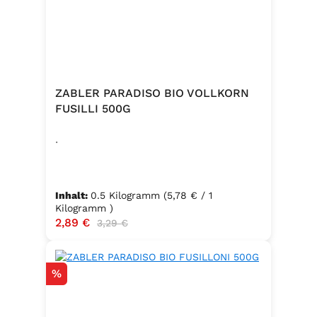
ZABLER PARADISO BIO VOLLKORN
FUSILLI 500G
.
Inhalt:
0.5 Kilogramm
(5,78 € / 1
Kilogramm )
Verkaufspreis:
2,89 €
Regulärer Preis:
3,29 €
Rabatt
%