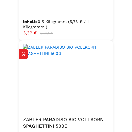
✅ Kochzeit: 7–9 Minuten ✅
Packungsinhalt: 500g ✅ Zutaten:
Hartweizengrieß, frische Eier
Inhalt:
0.5 Kilogramm
(6,78 € / 1
(Güteklasse A), Trinkwasser ✅
Kilogramm )
Verkaufspreis:
3,39 €
Regulärer Preis:
3,69 €
Hergestellt in Baden – Qualität seit
Generationen
Rabatt
%
ZABLER PARADISO BIO VOLLKORN
SPAGHETTINI 500G