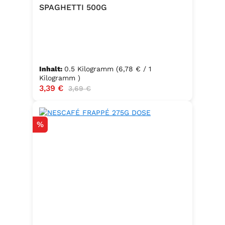
SPAGHETTI 500G
Inhalt:
0.5 Kilogramm
(6,78 € / 1
Kilogramm )
Verkaufspreis:
3,39 €
Regulärer Preis:
3,69 €
Rabatt
%