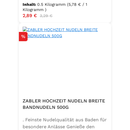
Inhalt:
0.5 Kilogramm
(5,78 € / 1
Kilogramm )
Verkaufspreis:
2,89 €
Regulärer Preis:
3,29 €
Rabatt
%
ZABLER HOCHZEIT NUDELN BREITE
BANDNUDELN 500G
. Feinste Nudelqualität aus Baden für
besondere Anlässe Genieße den