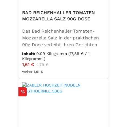
BAD REICHENHALLER TOMATEN
MOZZARELLA SALZ 90G DOSE
Das Bad Reichenhaller Tomaten-
Mozzarella Salz in der praktischen
90g Dose verleiht Ihren Gerichten
eine mediterrane Note. Ideal für
Inhalt:
0.09 Kilogramm
(17,89 € / 1
Caprese, Salate, Pasta und viele
Kilogramm )
Verkaufspreis:
1,61 €
Regulärer Preis:
weitere Speisen. Ohne
1,79 €
Geschmacksverstärker, vegan und
vorher 1,61 €
glutenfrei – für natürlichen Genuss
in bester Qualität. in der praktischen
Rabatt
%
90g Dose verleiht Ihren Gerichten
eine mediterrane Note. Ideal für
Caprese, Salate, Pasta und viele
weitere Speisen. Ohne
Geschmacksverstärker, vegan und
glutenfrei – für natürlichen Genuss