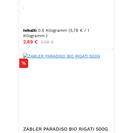
.
Inhalt:
0.5 Kilogramm
(5,78 € / 1
Kilogramm )
Verkaufspreis:
2,89 €
Regulärer Preis:
3,29 €
Rabatt
%
ZABLER PARADISO BIO RIGATI 500G