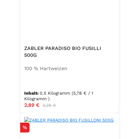
ZABLER PARADISO BIO FUSILLI
500G
100 % Hartweizen
Inhalt:
0.5 Kilogramm
(5,78 € / 1
Kilogramm )
Verkaufspreis:
2,89 €
Regulärer Preis:
3,29 €
Rabatt
%