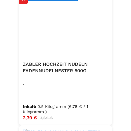
ZABLER HOCHZEIT NUDELN
FADENNUDELNESTER 500G
.
Inhalt:
0.5 Kilogramm
(6,78 € / 1
Kilogramm )
Verkaufspreis:
3,39 €
Regulärer Preis:
3,69 €