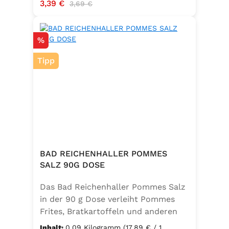
Verkaufspreis:
3,39 €
Regulärer Preis:
3,69 €
Rabatt
%
Tipp
BAD REICHENHALLER POMMES
SALZ 90G DOSE
Das Bad Reichenhaller Pommes Salz
in der 90 g Dose verleiht Pommes
Frites, Bratkartoffeln und anderen
Kartoffelspezialitäten den perfekten
Inhalt:
0.09 Kilogramm
(17,89 € / 1