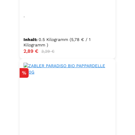
.
Inhalt:
0.5 Kilogramm
(5,78 € / 1
Kilogramm )
Verkaufspreis:
2,89 €
Regulärer Preis:
3,29 €
Rabatt
%