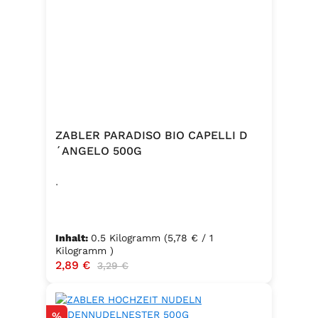
ZABLER PARADISO BIO CAPELLI D
´ANGELO 500G
.
Inhalt:
0.5 Kilogramm
(5,78 € / 1
Kilogramm )
Verkaufspreis:
2,89 €
Regulärer Preis:
3,29 €
Rabatt
%