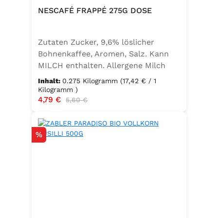
NESCAFÉ FRAPPÉ 275G DOSE
Zutaten Zucker, 9,6% löslicher
Bohnenkaffee, Aromen, Salz. Kann
MILCH enthalten. Allergene Milch
und daraus gewonnene Erzeugnisse
Inhalt:
0.275 Kilogramm
(17,42 € / 1
Kilogramm )
Verkaufspreis:
4,79 €
Regulärer Preis:
5,60 €
Rabatt
%