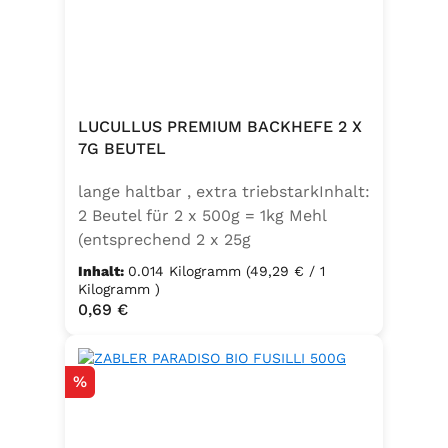
LUCULLUS PREMIUM BACKHEFE 2 X
7G BEUTEL
lange haltbar , extra triebstarkInhalt:
2 Beutel für 2 x 500g = 1kg Mehl
(entsprechend 2 x 25g
Frischhefe)Zutaten: Trockenbackhefe
Inhalt:
0.014 Kilogramm
(49,29 € / 1
, Emulgator E491 (Unter
Kilogramm )
Regulärer Preis:
0,69 €
Schutzatmosphäre verpackt)
Rabatt
%