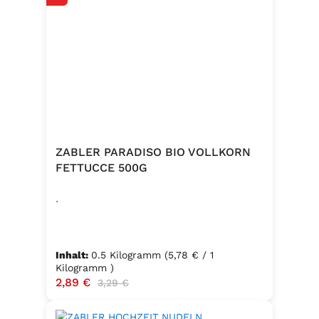
ZABLER PARADISO BIO VOLLKORN
FETTUCCE 500G
.
Inhalt:
0.5 Kilogramm
(5,78 € / 1
Kilogramm )
Verkaufspreis:
2,89 €
Regulärer Preis:
3,29 €