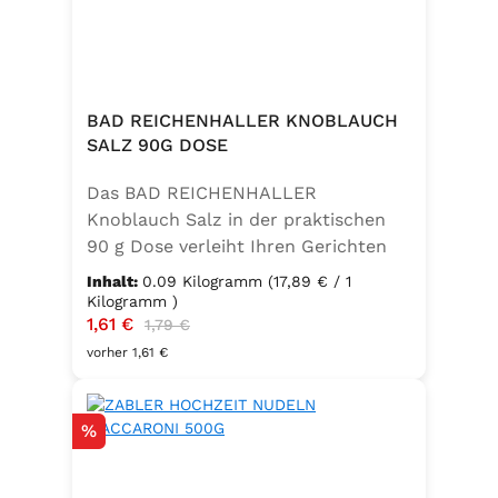
BAD REICHENHALLER KNOBLAUCH
SALZ 90G DOSE
Das BAD REICHENHALLER
Knoblauch Salz in der praktischen
90 g Dose verleiht Ihren Gerichten
einen vollmundigen, aromatischen
Inhalt:
0.09 Kilogramm
(17,89 € / 1
Knoblauchgeschmack. Hergestellt
Kilogramm )
Verkaufspreis:
1,61 €
Regulärer Preis:
ohne Geschmacksverstärker, zu 100
1,79 €
% vegan und glutenfrei – ideal für
vorher 1,61 €
eine bewusste Ernährung. Perfekt
zum Würzen von Pasta, Fleisch,
Rabatt
%
Fisch, Gemüse und mediterranen
Speisen. Zutaten:Siedesalz, 10 %
Knoblauch, 5 % Kräuter und