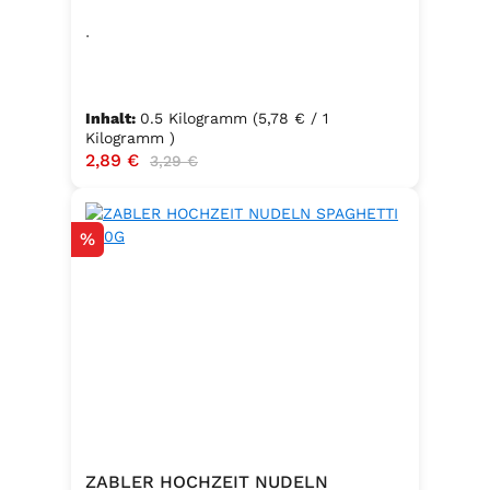
.
Inhalt:
0.5 Kilogramm
(5,78 € / 1
Kilogramm )
Verkaufspreis:
2,89 €
Regulärer Preis:
3,29 €
Rabatt
%
ZABLER HOCHZEIT NUDELN