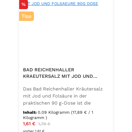
Rabatt
%
Tipp
BAD REICHENHALLER
KRAEUTERSALZ MIT JOD UND
FOLSAEURE 90G DOSE
Das Bad Reichenhaller Kräutersalz
mit Jod und Folsäure in der
praktischen 90 g-Dose ist die
aromatische Würzmischung für eine
Inhalt:
0.09 Kilogramm
(17,89 € / 1
bewusste Ernährung. Fein
Kilogramm )
Verkaufspreis:
1,61 €
Regulärer Preis:
abgestimmte Gartenkräuter
1,79 €
verbinden sich mit hochwertigem
vorher 1,61 €