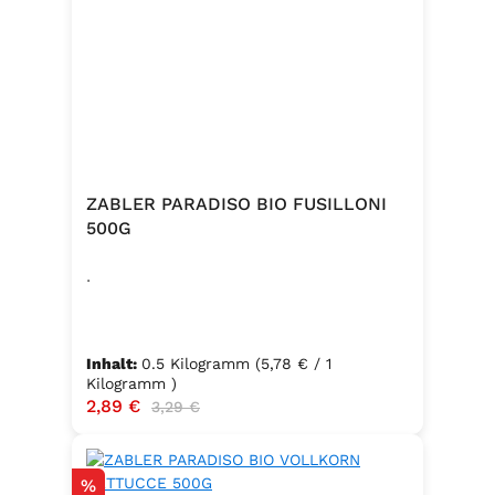
ZABLER PARADISO BIO FUSILLONI
500G
.
Inhalt:
0.5 Kilogramm
(5,78 € / 1
Kilogramm )
Verkaufspreis:
2,89 €
Regulärer Preis:
3,29 €
Rabatt
%