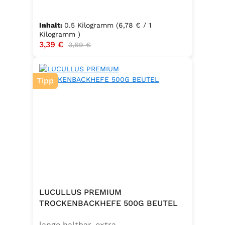
Inhalt:
0.5 Kilogramm
(6,78 € / 1
Kilogramm )
Verkaufspreis:
3,39 €
Regulärer Preis:
3,69 €
Tipp
LUCULLUS PREMIUM
TROCKENBACKHEFE 500G BEUTEL
lange haltbar, extra