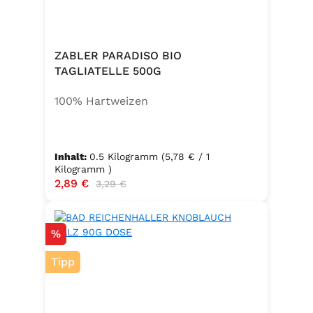
ZABLER PARADISO BIO
TAGLIATELLE 500G
100% Hartweizen
Inhalt:
0.5 Kilogramm
(5,78 € / 1
Kilogramm )
Verkaufspreis:
2,89 €
Regulärer Preis:
3,29 €
Rabatt
%
Tipp