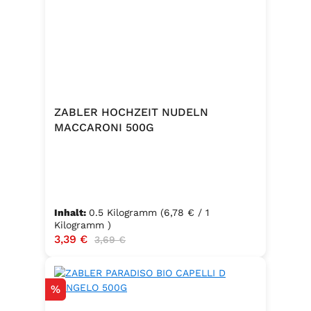
Gewürze (Petersilie, Sellerie, Zwiebel,
Basilikum, Dill, Majoran, Lorbeer,
Rosmarin, Oregano, Thymian),
Trennmittel Calciumsalze der
Speisefettsäuren, Folsäure,
Kaliumjodat.
ZABLER HOCHZEIT NUDELN
MACCARONI 500G
Inhalt:
0.5 Kilogramm
(6,78 € / 1
Kilogramm )
Verkaufspreis:
3,39 €
Regulärer Preis:
3,69 €
Rabatt
%