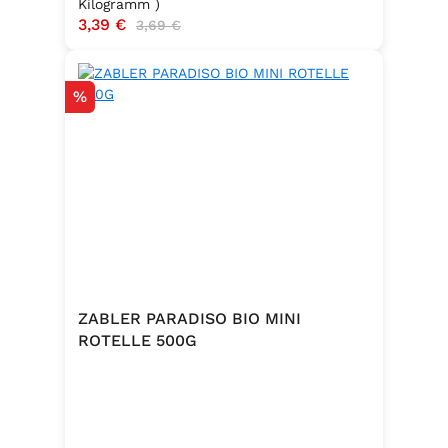
Kilogramm )
Verkaufspreis:
3,39 €
Regulärer Preis:
3,69 €
Rabatt
%
ZABLER PARADISO BIO MINI
ROTELLE 500G