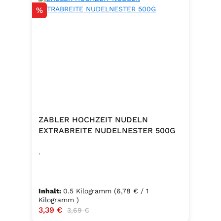
Rabatt
%
ZABLER HOCHZEIT NUDELN
EXTRABREITE NUDELNESTER 500G
.
Inhalt:
0.5 Kilogramm
(6,78 € / 1
Kilogramm )
Verkaufspreis:
3,39 €
Regulärer Preis:
3,69 €