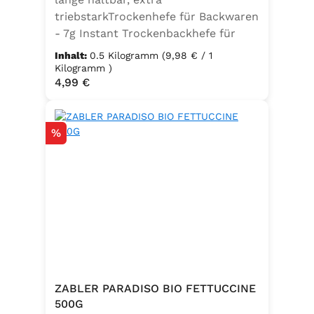
triebstarkTrockenhefe für Backwaren
- 7g Instant Trockenbackhefe für
500g Weizenmehl, entspricht 25g
Inhalt:
0.5 Kilogramm
(9,98 € / 1
FrischhefeZutaten: Trockenbackhefe,
Kilogramm )
Regulärer Preis:
4,99 €
Emulgator Sorbitanmonostearat
(E491)
Rabatt
%
ZABLER PARADISO BIO FETTUCCINE
500G