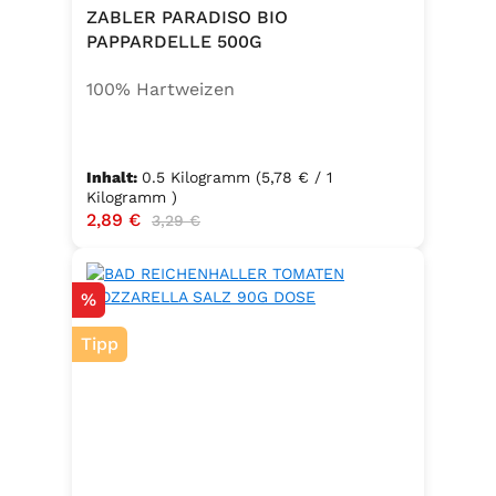
ZABLER PARADISO BIO
PAPPARDELLE 500G
100% Hartweizen
Inhalt:
0.5 Kilogramm
(5,78 € / 1
Kilogramm )
Verkaufspreis:
2,89 €
Regulärer Preis:
3,29 €
Rabatt
%
Tipp