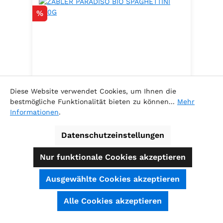
Rabatt
%
Diese Website verwendet Cookies, um Ihnen die
bestmögliche Funktionalität bieten zu können...
Mehr
Informationen
.
ZABLER PARADISO BIO
SPAGHETTINI 500G
Datenschutzeinstellungen
100% Hartweizen
Nur funktionale Cookies akzeptieren
Ausgewählte Cookies akzeptieren
Inhalt:
0.5 Kilogramm
(5,78 € / 1
SEHR GUT
(4.74 / 5)
Alle Cookies akzeptieren
Kilogramm )
aus
39
Bewertungen bei: shopauskunft.de, ausgezeichnet.org, shopvote.de ⓘ
Verkaufspreis:
Informationen zur Echtheit der Bewertungen
2,89 €
Regulärer Preis:
3,29 €