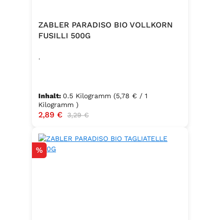
ZABLER PARADISO BIO VOLLKORN
FUSILLI 500G
.
Inhalt:
0.5 Kilogramm
(5,78 € / 1
Kilogramm )
Verkaufspreis:
2,89 €
Regulärer Preis:
3,29 €
Rabatt
%