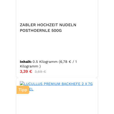
in bester Qualität. Zutaten:Siedesalz,
17,7% Kräuter (Basilikum 10,6%,
Oregano, Thymian), Knoblauch,
Trennmittel Calciumsalze der
ZABLER HOCHZEIT NUDELN
Speisefettsäuren, Folsäure,
POSTHOERNLE 500G
Kaliumjodat.Kann Spuren von
Sellerie enthalten.
Inhalt:
0.5 Kilogramm
(6,78 € / 1
Kilogramm )
Verkaufspreis:
3,39 €
Regulärer Preis:
3,69 €
Tipp