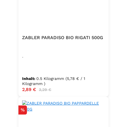
ZABLER PARADISO BIO RIGATI 500G
.
Inhalt:
0.5 Kilogramm
(5,78 € / 1
Kilogramm )
Verkaufspreis:
2,89 €
Regulärer Preis:
3,29 €
Rabatt
%