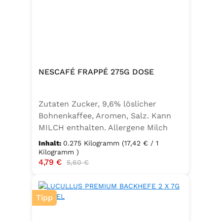
NESCAFÉ FRAPPÉ 275G DOSE
Zutaten Zucker, 9,6% löslicher
Bohnenkaffee, Aromen, Salz. Kann
MILCH enthalten. Allergene Milch
und daraus gewonnene Erzeugnisse
Inhalt:
0.275 Kilogramm
(17,42 € / 1
Kilogramm )
Verkaufspreis:
4,79 €
Regulärer Preis:
5,60 €
Tipp