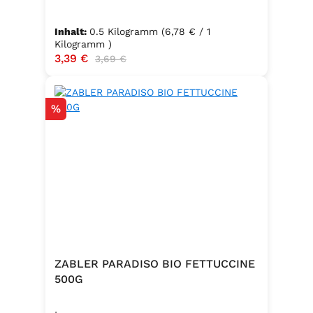
Inhalt:
0.5 Kilogramm
(6,78 € / 1
Kilogramm )
Verkaufspreis:
3,39 €
Regulärer Preis:
3,69 €
Rabatt
%
ZABLER PARADISO BIO FETTUCCINE
500G
.