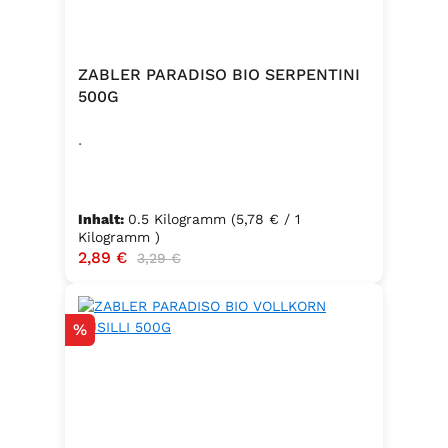
ZABLER PARADISO BIO SERPENTINI
500G
.
Inhalt:
0.5 Kilogramm
(5,78 € / 1
Kilogramm )
Verkaufspreis:
2,89 €
Regulärer Preis:
3,29 €
Rabatt
%