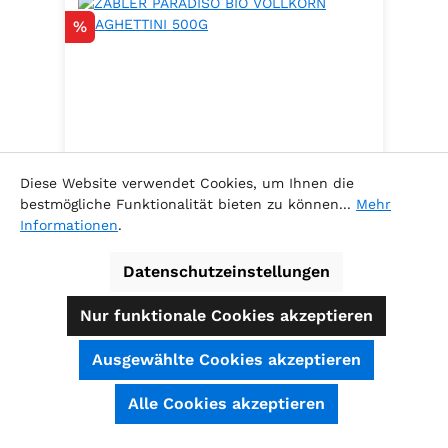
Rabatt
%
Diese Website verwendet Cookies, um Ihnen die
bestmögliche Funktionalität bieten zu können...
Mehr
Informationen
.
ZABLER PARADISO BIO VOLLKORN
SPAGHETTINI 500G
Datenschutzeinstellungen
.
Nur funktionale Cookies akzeptieren
Ausgewählte Cookies akzeptieren
Inhalt:
0.5 Kilogramm
(5,78 € / 1
SEHR GUT
(4.74 / 5)
Alle Cookies akzeptieren
Kilogramm )
aus
39
Bewertungen bei: shopauskunft.de, ausgezeichnet.org, shopvote.de ⓘ
Verkaufspreis:
Informationen zur Echtheit der Bewertungen
2,89 €
Regulärer Preis:
3,29 €