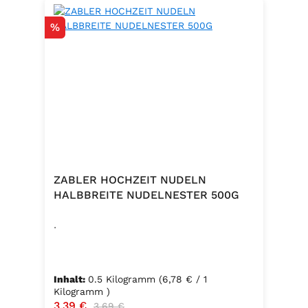
Rabatt
%
ZABLER HOCHZEIT NUDELN
HALBBREITE NUDELNESTER 500G
.
Inhalt:
0.5 Kilogramm
(6,78 € / 1
Kilogramm )
Verkaufspreis:
3,39 €
Regulärer Preis:
3,69 €