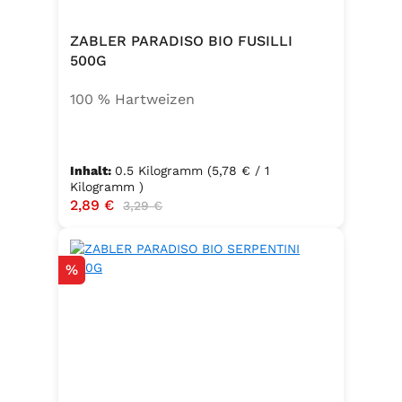
ZABLER PARADISO BIO FUSILLI
500G
100 % Hartweizen
Inhalt:
0.5 Kilogramm
(5,78 € / 1
Kilogramm )
Verkaufspreis:
2,89 €
Regulärer Preis:
3,29 €
Rabatt
%