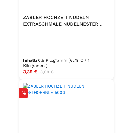
ZABLER HOCHZEIT NUDELN
EXTRASCHMALE NUDELNESTER
500G
Inhalt:
0.5 Kilogramm
(6,78 € / 1
Kilogramm )
Verkaufspreis:
3,39 €
Regulärer Preis:
3,69 €
Rabatt
%