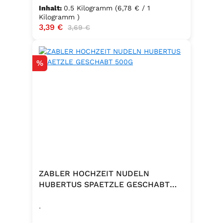
Hartweizengrieß, frische Eier
Inhalt:
0.5 Kilogramm
(6,78 € / 1
(Güteklasse A), Trinkwasser ✅
Kilogramm )
Verkaufspreis:
3,39 €
Regulärer Preis:
3,69 €
Hergestellt in Baden – Qualität seit
Generationen
Rabatt
%
ZABLER HOCHZEIT NUDELN
HUBERTUS SPAETZLE GESCHABT
500G
.