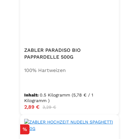
ZABLER PARADISO BIO
PAPPARDELLE 500G
100% Hartweizen
Inhalt:
0.5 Kilogramm
(5,78 € / 1
Kilogramm )
Verkaufspreis:
2,89 €
Regulärer Preis:
3,29 €
Rabatt
%