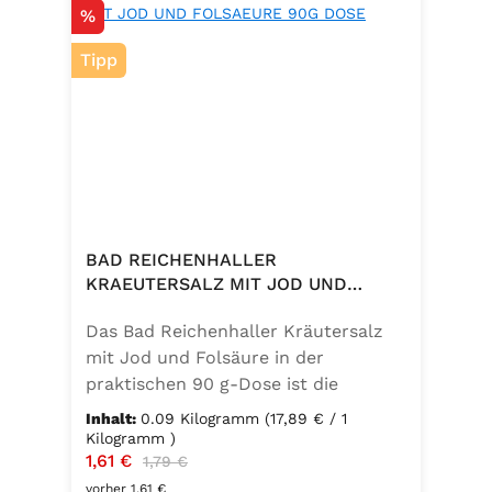
Rabatt
%
Tipp
BAD REICHENHALLER
KRAEUTERSALZ MIT JOD UND
FOLSAEURE 90G DOSE
Das Bad Reichenhaller Kräutersalz
mit Jod und Folsäure in der
praktischen 90 g-Dose ist die
aromatische Würzmischung für eine
Inhalt:
0.09 Kilogramm
(17,89 € / 1
bewusste Ernährung. Fein
Kilogramm )
Verkaufspreis:
1,61 €
Regulärer Preis:
abgestimmte Gartenkräuter
1,79 €
verbinden sich mit hochwertigem
vorher 1,61 €