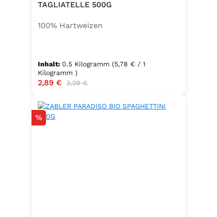
TAGLIATELLE 500G
100% Hartweizen
Inhalt:
0.5 Kilogramm
(5,78 € / 1
Kilogramm )
Verkaufspreis:
2,89 €
Regulärer Preis:
3,29 €
Rabatt
%