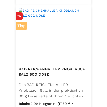
Salz zu einem vielseitigen
Küchenhelfer. Ideal zum Würzen von
Rabatt
%
Suppen, Salaten, Gemüse- und
Kartoffelgerichten. Geeignet für die
Tipp
vegetarische und vegane Küche
sowie glutenfrei – perfekt für eine
ausgewogene Ernährung mit
zusätzlichem Jod und Folsäure.
Zutaten:Siedesalz, 17,5 % Kräuter
und Gewürze (Petersilie, Sellerie,
Zwiebel, Basilikum, Dill, Majoran,
Lorbeer, Rosmarin, Oregano,
BAD REICHENHALLER KNOBLAUCH
Thymian), Trennmittel Calciumsalze
SALZ 90G DOSE
der Speisefettsäuren, Folsäure,
Das BAD REICHENHALLER
Kaliumjodat.
Knoblauch Salz in der praktischen
90 g Dose verleiht Ihren Gerichten
einen vollmundigen, aromatischen
Inhalt:
0.09 Kilogramm
(17,89 € / 1