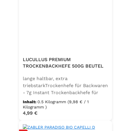
LUCULLUS PREMIUM
TROCKENBACKHEFE 500G BEUTEL
lange haltbar, extra
triebstarkTrockenhefe für Backwaren
- 7g Instant Trockenbackhefe für
500g Weizenmehl, entspricht 25g
Inhalt:
0.5 Kilogramm
(9,98 € / 1
FrischhefeZutaten: Trockenbackhefe,
Kilogramm )
Regulärer Preis:
4,99 €
Emulgator Sorbitanmonostearat
(E491)