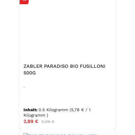
ZABLER PARADISO BIO FUSILLONI
500G
.
Inhalt:
0.5 Kilogramm
(5,78 € / 1
Kilogramm )
Verkaufspreis:
2,89 €
Regulärer Preis:
3,29 €