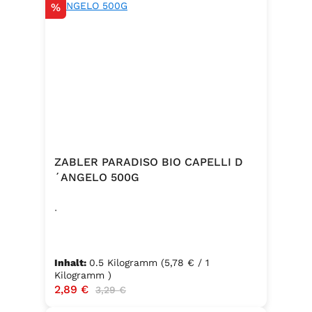
Rabatt
%
ZABLER PARADISO BIO CAPELLI D
´ANGELO 500G
.
Inhalt:
0.5 Kilogramm
(5,78 € / 1
Kilogramm )
Verkaufspreis:
2,89 €
Regulärer Preis:
3,29 €