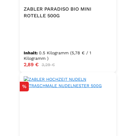
ZABLER PARADISO BIO MINI
ROTELLE 500G
Inhalt:
0.5 Kilogramm
(5,78 € / 1
Kilogramm )
Verkaufspreis:
2,89 €
Regulärer Preis:
3,29 €
Rabatt
%