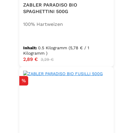
ZABLER PARADISO BIO
SPAGHETTINI 500G
100% Hartweizen
Inhalt:
0.5 Kilogramm
(5,78 € / 1
Kilogramm )
Verkaufspreis:
2,89 €
Regulärer Preis:
3,29 €
Rabatt
%