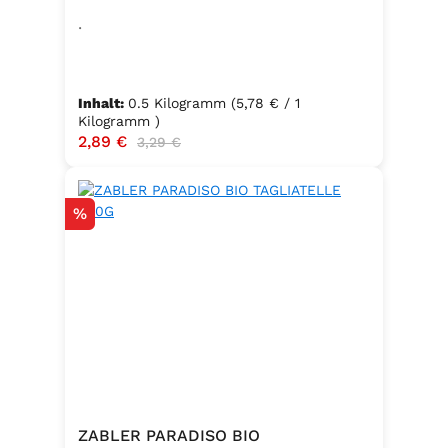
.
Inhalt:
0.5 Kilogramm
(5,78 € / 1
Kilogramm )
Verkaufspreis:
2,89 €
Regulärer Preis:
3,29 €
Rabatt
%
ZABLER PARADISO BIO