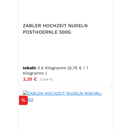
ZABLER HOCHZEIT NUDELN
POSTHOERNLE 500G
Inhalt:
0.5 Kilogramm
(6,78 € / 1
Kilogramm )
Verkaufspreis:
3,39 €
Regulärer Preis:
3,69 €
Rabatt
%