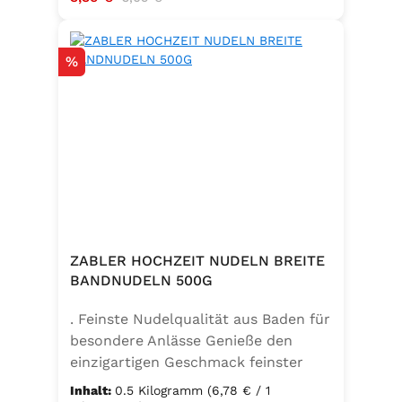
Rabatt
%
ZABLER HOCHZEIT NUDELN BREITE
BANDNUDELN 500G
. Feinste Nudelqualität aus Baden für
besondere Anlässe Genieße den
einzigartigen Geschmack feinster
Bandnudeln – mit den Zabler
Inhalt:
0.5 Kilogramm
(6,78 € / 1