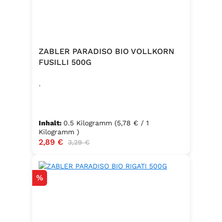
ZABLER PARADISO BIO VOLLKORN
FUSILLI 500G
.
Inhalt:
0.5 Kilogramm
(5,78 € / 1
Kilogramm )
Verkaufspreis:
2,89 €
Regulärer Preis:
3,29 €
Rabatt
%