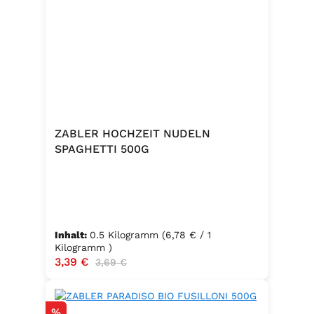
ZABLER HOCHZEIT NUDELN
SPAGHETTI 500G
Inhalt:
0.5 Kilogramm
(6,78 € / 1
Kilogramm )
Verkaufspreis:
3,39 €
Regulärer Preis:
3,69 €
Rabatt
%