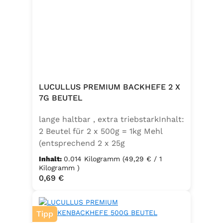
LUCULLUS PREMIUM BACKHEFE 2 X
7G BEUTEL
lange haltbar , extra triebstarkInhalt:
2 Beutel für 2 x 500g = 1kg Mehl
(entsprechend 2 x 25g
Frischhefe)Zutaten: Trockenbackhefe
Inhalt:
0.014 Kilogramm
(49,29 € / 1
, Emulgator E491 (Unter
Kilogramm )
Regulärer Preis:
0,69 €
Schutzatmosphäre verpackt)
Tipp