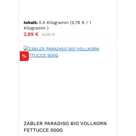
Inhalt:
0.5 Kilogramm
(5,78 € / 1
Kilogramm )
Verkaufspreis:
2,89 €
Regulärer Preis:
3,29 €
Rabatt
%
ZABLER PARADISO BIO VOLLKORN
FETTUCCE 500G