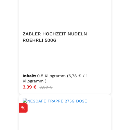
ZABLER HOCHZEIT NUDELN
ROEHRLI 500G
Inhalt:
0.5 Kilogramm
(6,78 € / 1
Kilogramm )
Verkaufspreis:
3,39 €
Regulärer Preis:
3,69 €
Rabatt
%