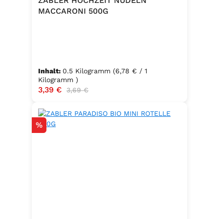
ZABLER HOCHZEIT NUDELN
MACCARONI 500G
Inhalt:
0.5 Kilogramm
(6,78 € / 1
Kilogramm )
Verkaufspreis:
3,39 €
Regulärer Preis:
3,69 €
Rabatt
%