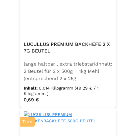
LUCULLUS PREMIUM BACKHEFE 2 X
7G BEUTEL
lange haltbar , extra triebstarkInhalt:
2 Beutel für 2 x 500g = 1kg Mehl
(entsprechend 2 x 25g
Frischhefe)Zutaten: Trockenbackhefe
Inhalt:
0.014 Kilogramm
(49,29 € / 1
, Emulgator E491 (Unter
Kilogramm )
Regulärer Preis:
0,69 €
Schutzatmosphäre verpackt)
Tipp