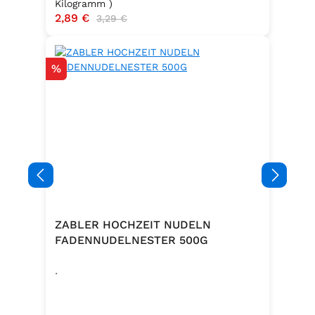
Kilogramm )
Verkaufspreis:
2,89 €
Regulärer Preis:
3,29 €
Rabatt
%
ZABLER HOCHZEIT NUDELN
FADENNUDELNESTER 500G
.