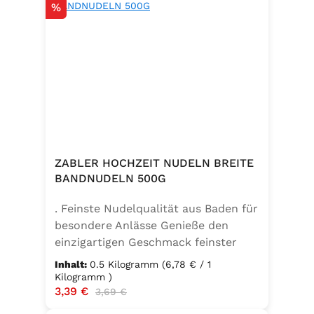
Rabatt
%
ZABLER HOCHZEIT NUDELN BREITE
BANDNUDELN 500G
. Feinste Nudelqualität aus Baden für
besondere Anlässe Genieße den
einzigartigen Geschmack feinster
Bandnudeln – mit den Zabler
Inhalt:
0.5 Kilogramm
(6,78 € / 1
Hochzeit Nudeln holst du dir echte
Kilogramm )
Verkaufspreis:
3,39 €
Regulärer Preis:
badische Qualität auf den Teller.
3,69 €
Hergestellt aus 100 % reinem