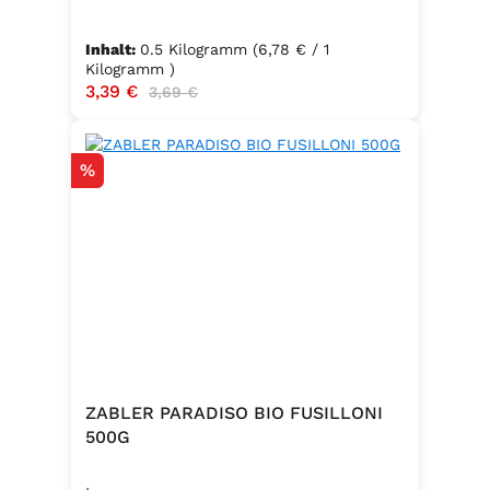
Inhalt:
0.5 Kilogramm
(6,78 € / 1
Kilogramm )
Verkaufspreis:
3,39 €
Regulärer Preis:
3,69 €
Rabatt
%
ZABLER PARADISO BIO FUSILLONI
500G
.