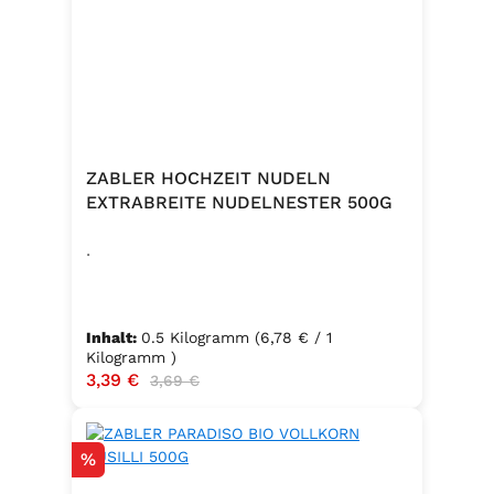
ZABLER HOCHZEIT NUDELN
EXTRABREITE NUDELNESTER 500G
.
Inhalt:
0.5 Kilogramm
(6,78 € / 1
Kilogramm )
Verkaufspreis:
3,39 €
Regulärer Preis:
3,69 €
Rabatt
%