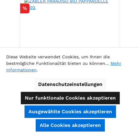
Rabatt
%
Diese Website verwendet Cookies, um Ihnen die
bestmögliche Funktionalität bieten zu können...
Mehr
Informationen
.
ZABLER PARADISO BIO
PAPPARDELLE 500G
Datenschutzeinstellungen
100% Hartweizen
Nur funktionale Cookies akzeptieren
Ausgewählte Cookies akzeptieren
Inhalt:
0.5 Kilogramm
(5,78 € / 1
SEHR GUT
(4.74 / 5)
Alle Cookies akzeptieren
Kilogramm )
aus
39
Bewertungen bei: shopauskunft.de, ausgezeichnet.org, shopvote.de ⓘ
Verkaufspreis:
Informationen zur Echtheit der Bewertungen
2,89 €
Regulärer Preis:
3,29 €