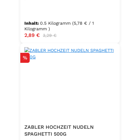
Inhalt:
0.5 Kilogramm
(5,78 € / 1
Kilogramm )
Verkaufspreis:
2,89 €
Regulärer Preis:
3,29 €
Rabatt
%
ZABLER HOCHZEIT NUDELN
SPAGHETTI 500G