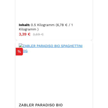
Inhalt:
0.5 Kilogramm
(6,78 € / 1
Kilogramm )
Verkaufspreis:
3,39 €
Regulärer Preis:
3,69 €
Rabatt
%
ZABLER PARADISO BIO