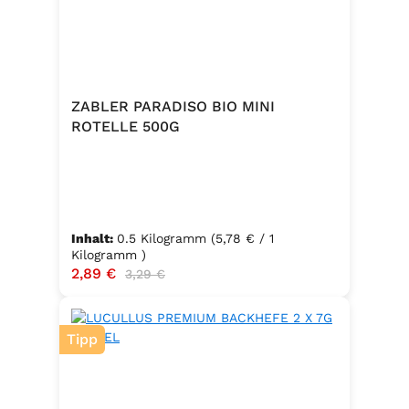
ZABLER PARADISO BIO MINI
ROTELLE 500G
Inhalt:
0.5 Kilogramm
(5,78 € / 1
Kilogramm )
Verkaufspreis:
2,89 €
Regulärer Preis:
3,29 €
Tipp