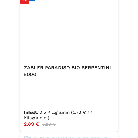
ZABLER PARADISO BIO SERPENTINI
500G
.
Inhalt:
0.5 Kilogramm
(5,78 € / 1
Kilogramm )
Verkaufspreis:
2,89 €
Regulärer Preis:
3,29 €