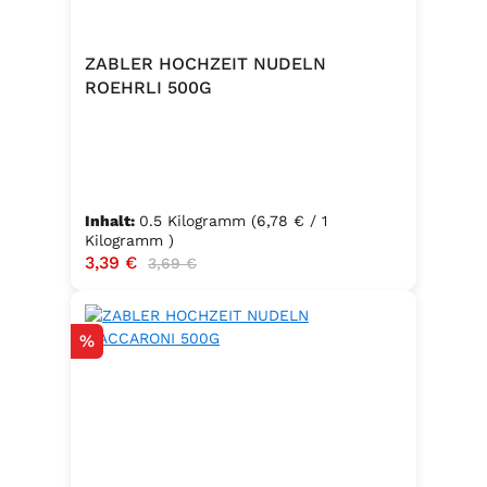
ZABLER HOCHZEIT NUDELN
ROEHRLI 500G
Inhalt:
0.5 Kilogramm
(6,78 € / 1
Kilogramm )
Verkaufspreis:
3,39 €
Regulärer Preis:
3,69 €
Rabatt
%