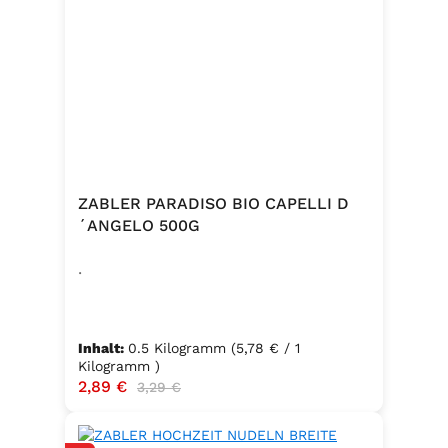
ZABLER PARADISO BIO CAPELLI D
´ANGELO 500G
.
Inhalt:
0.5 Kilogramm
(5,78 € / 1
Kilogramm )
Verkaufspreis:
2,89 €
Regulärer Preis:
3,29 €