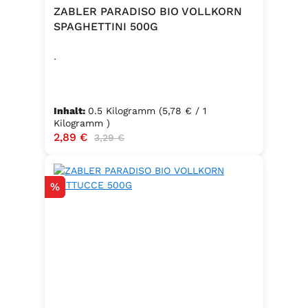
ZABLER PARADISO BIO VOLLKORN
SPAGHETTINI 500G
.
Inhalt:
0.5 Kilogramm
(5,78 € / 1
Kilogramm )
Verkaufspreis:
2,89 €
Regulärer Preis:
3,29 €
Rabatt
%