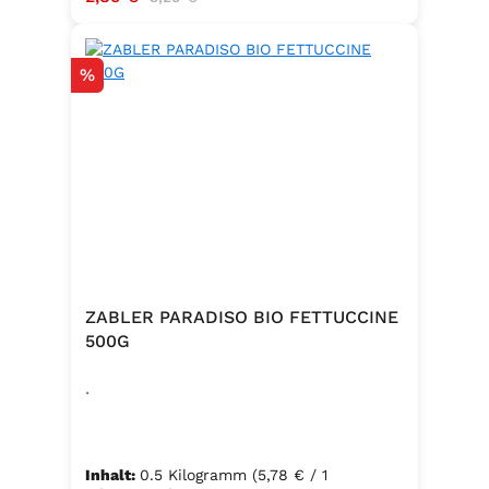
Hergestellt in Baden – Qualität seit
Generationen
Rabatt
%
ZABLER PARADISO BIO FETTUCCINE
500G
.
Inhalt:
0.5 Kilogramm
(5,78 € / 1