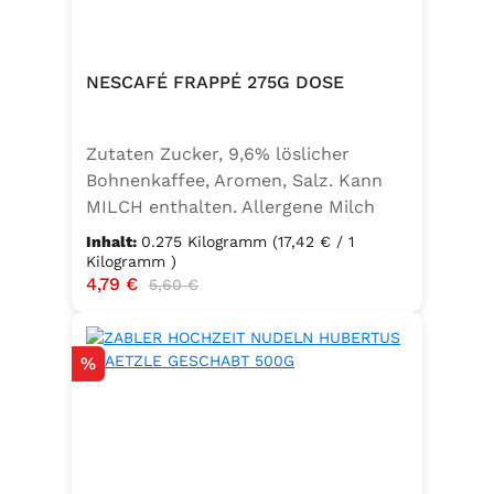
NESCAFÉ FRAPPÉ 275G DOSE
Zutaten Zucker, 9,6% löslicher
Bohnenkaffee, Aromen, Salz. Kann
MILCH enthalten. Allergene Milch
und daraus gewonnene Erzeugnisse
Inhalt:
0.275 Kilogramm
(17,42 € / 1
Kilogramm )
Verkaufspreis:
4,79 €
Regulärer Preis:
5,60 €
Rabatt
%