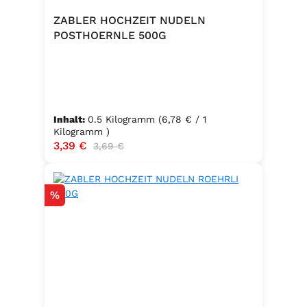
ZABLER HOCHZEIT NUDELN
POSTHOERNLE 500G
Inhalt:
0.5 Kilogramm
(6,78 € / 1
Kilogramm )
Verkaufspreis:
3,39 €
Regulärer Preis:
3,69 €
Rabatt
%