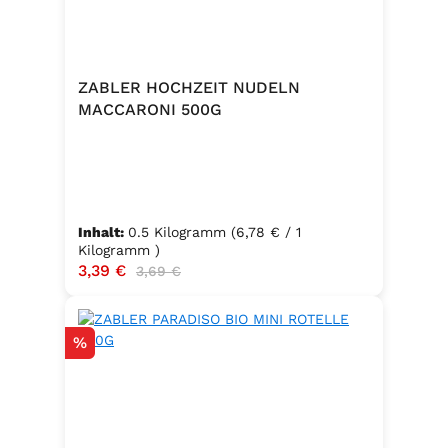
ZABLER HOCHZEIT NUDELN
MACCARONI 500G
Inhalt:
0.5 Kilogramm
(6,78 € / 1
Kilogramm )
Verkaufspreis:
3,39 €
Regulärer Preis:
3,69 €
Rabatt
%