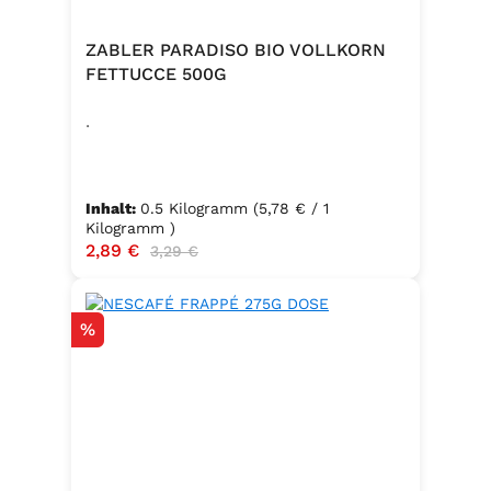
ZABLER PARADISO BIO VOLLKORN
FETTUCCE 500G
.
Inhalt:
0.5 Kilogramm
(5,78 € / 1
Kilogramm )
Verkaufspreis:
2,89 €
Regulärer Preis:
3,29 €
Rabatt
%