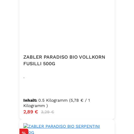
ZABLER PARADISO BIO VOLLKORN
FUSILLI 500G
.
Inhalt:
0.5 Kilogramm
(5,78 € / 1
Kilogramm )
Verkaufspreis:
2,89 €
Regulärer Preis:
3,29 €
Rabatt
%