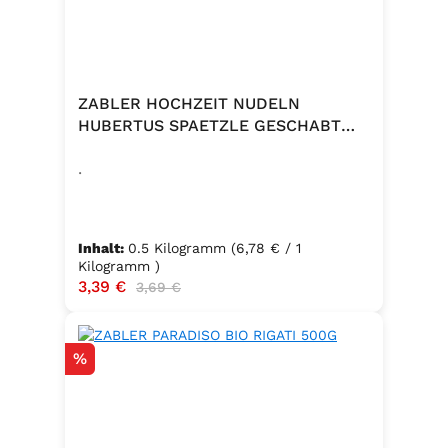
ZABLER HOCHZEIT NUDELN
HUBERTUS SPAETZLE GESCHABT
500G
.
Inhalt:
0.5 Kilogramm
(6,78 € / 1
Kilogramm )
Verkaufspreis:
3,39 €
Regulärer Preis:
3,69 €
Rabatt
%