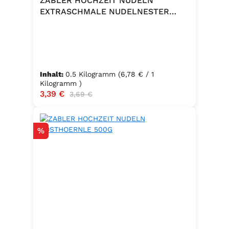
ZABLER HOCHZEIT NUDELN
EXTRASCHMALE NUDELNESTER
500G
Inhalt:
0.5 Kilogramm
(6,78 € / 1
Kilogramm )
Verkaufspreis:
3,39 €
Regulärer Preis:
3,69 €
Rabatt
%