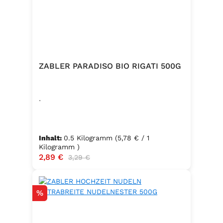
ZABLER PARADISO BIO RIGATI 500G
.
Inhalt:
0.5 Kilogramm
(5,78 € / 1
Kilogramm )
Verkaufspreis:
2,89 €
Regulärer Preis:
3,29 €
Rabatt
%