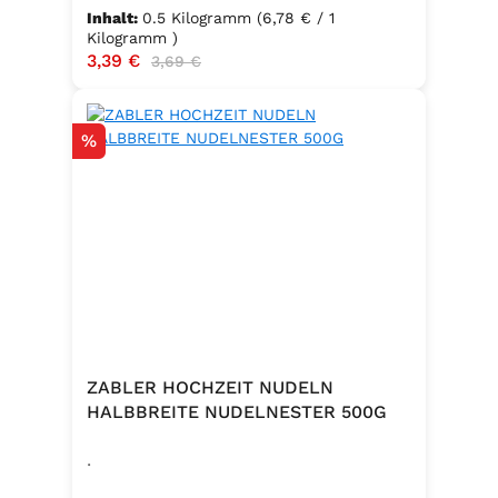
Inhalt:
0.5 Kilogramm
(6,78 € / 1
Kilogramm )
Verkaufspreis:
3,39 €
Regulärer Preis:
3,69 €
Rabatt
%
ZABLER HOCHZEIT NUDELN
HALBBREITE NUDELNESTER 500G
.