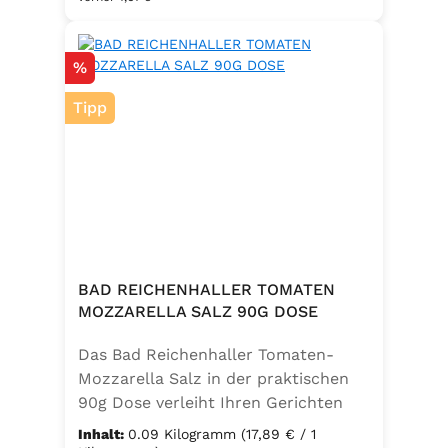
Salz zu einem vielseitigen
Küchenhelfer. Ideal zum Würzen von
Rabatt
%
Suppen, Salaten, Gemüse- und
Kartoffelgerichten. Geeignet für die
Tipp
vegetarische und vegane Küche
sowie glutenfrei – perfekt für eine
ausgewogene Ernährung mit
zusätzlichem Jod und Folsäure.
Zutaten:Siedesalz, 17,5 % Kräuter
und Gewürze (Petersilie, Sellerie,
Zwiebel, Basilikum, Dill, Majoran,
Lorbeer, Rosmarin, Oregano,
BAD REICHENHALLER TOMATEN
Thymian), Trennmittel Calciumsalze
MOZZARELLA SALZ 90G DOSE
der Speisefettsäuren, Folsäure,
Das Bad Reichenhaller Tomaten-
Kaliumjodat.
Mozzarella Salz in der praktischen
90g Dose verleiht Ihren Gerichten
eine mediterrane Note. Ideal für
Inhalt:
0.09 Kilogramm
(17,89 € / 1