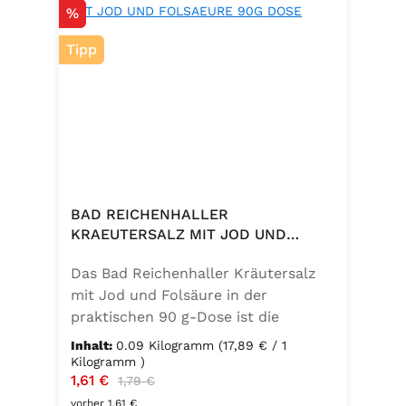
Rabatt
%
Tipp
BAD REICHENHALLER
KRAEUTERSALZ MIT JOD UND
FOLSAEURE 90G DOSE
Das Bad Reichenhaller Kräutersalz
mit Jod und Folsäure in der
praktischen 90 g-Dose ist die
aromatische Würzmischung für eine
Inhalt:
0.09 Kilogramm
(17,89 € / 1
bewusste Ernährung. Fein
Kilogramm )
Verkaufspreis:
1,61 €
Regulärer Preis:
abgestimmte Gartenkräuter
1,79 €
verbinden sich mit hochwertigem
vorher 1,61 €