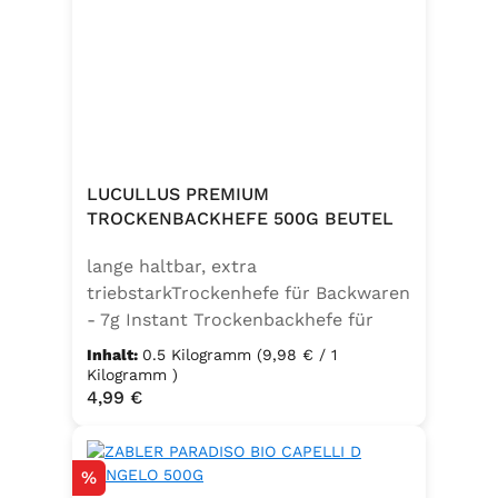
LUCULLUS PREMIUM
TROCKENBACKHEFE 500G BEUTEL
lange haltbar, extra
triebstarkTrockenhefe für Backwaren
- 7g Instant Trockenbackhefe für
500g Weizenmehl, entspricht 25g
Inhalt:
0.5 Kilogramm
(9,98 € / 1
FrischhefeZutaten: Trockenbackhefe,
Kilogramm )
Regulärer Preis:
4,99 €
Emulgator Sorbitanmonostearat
(E491)
Rabatt
%