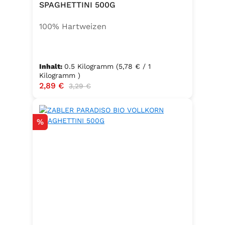
SPAGHETTINI 500G
100% Hartweizen
Inhalt:
0.5 Kilogramm
(5,78 € / 1
Kilogramm )
Verkaufspreis:
2,89 €
Regulärer Preis:
3,29 €
Rabatt
%