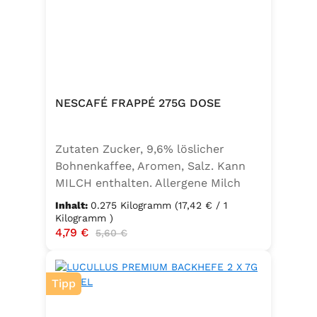
NESCAFÉ FRAPPÉ 275G DOSE
Zutaten Zucker, 9,6% löslicher
Bohnenkaffee, Aromen, Salz. Kann
MILCH enthalten. Allergene Milch
und daraus gewonnene Erzeugnisse
Inhalt:
0.275 Kilogramm
(17,42 € / 1
Kilogramm )
Verkaufspreis:
4,79 €
Regulärer Preis:
5,60 €
Tipp