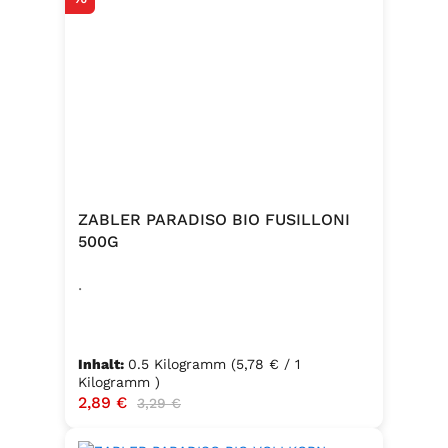
ZABLER PARADISO BIO FUSILLONI
500G
.
Inhalt:
0.5 Kilogramm
(5,78 € / 1
Kilogramm )
Verkaufspreis:
2,89 €
Regulärer Preis:
3,29 €