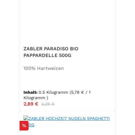
ZABLER PARADISO BIO
PAPPARDELLE 500G
100% Hartweizen
Inhalt:
0.5 Kilogramm
(5,78 € / 1
Kilogramm )
Verkaufspreis:
2,89 €
Regulärer Preis:
3,29 €
Rabatt
%