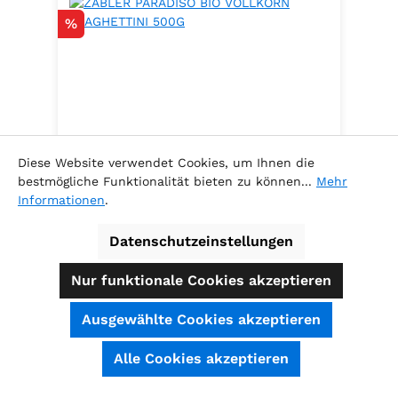
Rabatt
%
Diese Website verwendet Cookies, um Ihnen die
bestmögliche Funktionalität bieten zu können...
Mehr
Informationen
.
ZABLER PARADISO BIO VOLLKORN
SPAGHETTINI 500G
Datenschutzeinstellungen
.
Nur funktionale Cookies akzeptieren
Ausgewählte Cookies akzeptieren
Inhalt:
0.5 Kilogramm
(5,78 € / 1
SEHR GUT
(4.74 / 5)
Alle Cookies akzeptieren
Kilogramm )
aus
39
Bewertungen bei: shopauskunft.de, ausgezeichnet.org, shopvote.de ⓘ
Verkaufspreis:
Informationen zur Echtheit der Bewertungen
2,89 €
Regulärer Preis:
3,29 €