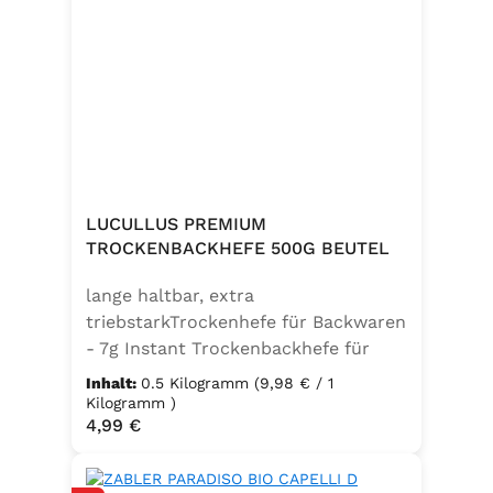
LUCULLUS PREMIUM
TROCKENBACKHEFE 500G BEUTEL
lange haltbar, extra
triebstarkTrockenhefe für Backwaren
- 7g Instant Trockenbackhefe für
500g Weizenmehl, entspricht 25g
Inhalt:
0.5 Kilogramm
(9,98 € / 1
FrischhefeZutaten: Trockenbackhefe,
Kilogramm )
Regulärer Preis:
4,99 €
Emulgator Sorbitanmonostearat
(E491)