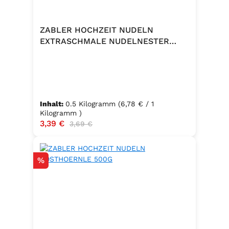
ZABLER HOCHZEIT NUDELN
EXTRASCHMALE NUDELNESTER
500G
Inhalt:
0.5 Kilogramm
(6,78 € / 1
Kilogramm )
Verkaufspreis:
3,39 €
Regulärer Preis:
3,69 €
Rabatt
%