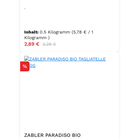
.
Inhalt:
0.5 Kilogramm
(5,78 € / 1
Kilogramm )
Verkaufspreis:
2,89 €
Regulärer Preis:
3,29 €
Rabatt
%
ZABLER PARADISO BIO