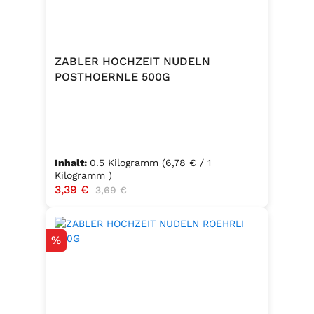
ZABLER HOCHZEIT NUDELN
POSTHOERNLE 500G
Inhalt:
0.5 Kilogramm
(6,78 € / 1
Kilogramm )
Verkaufspreis:
3,39 €
Regulärer Preis:
3,69 €
Rabatt
%