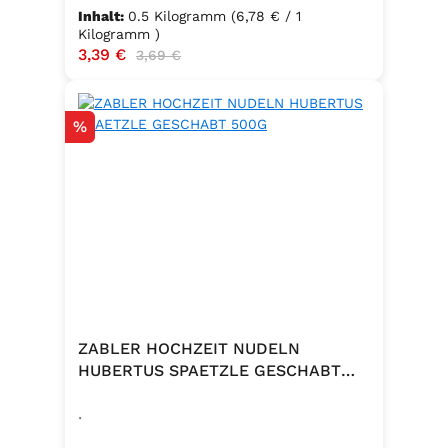
Hartweizengrieß, frische Eier
Inhalt:
0.5 Kilogramm
(6,78 € / 1
(Güteklasse A), Trinkwasser ✅
Kilogramm )
Verkaufspreis:
3,39 €
Regulärer Preis:
3,69 €
Hergestellt in Baden – Qualität seit
Generationen
Rabatt
%
ZABLER HOCHZEIT NUDELN
HUBERTUS SPAETZLE GESCHABT
500G
.