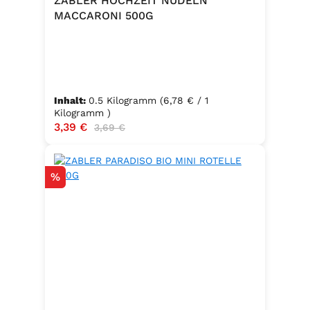
ZABLER HOCHZEIT NUDELN
MACCARONI 500G
Inhalt:
0.5 Kilogramm
(6,78 € / 1
Kilogramm )
Verkaufspreis:
3,39 €
Regulärer Preis:
3,69 €
Rabatt
%