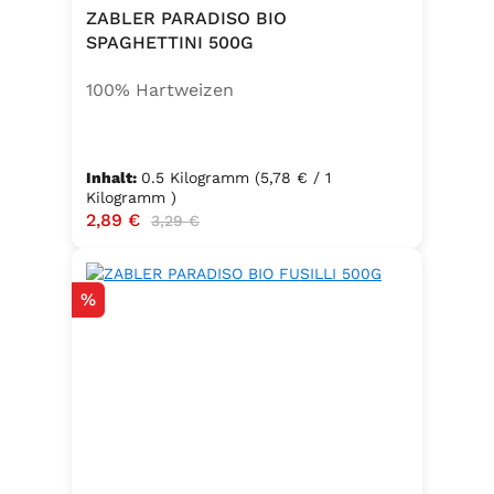
ZABLER PARADISO BIO
SPAGHETTINI 500G
100% Hartweizen
Inhalt:
0.5 Kilogramm
(5,78 € / 1
Kilogramm )
Verkaufspreis:
2,89 €
Regulärer Preis:
3,29 €
Rabatt
%