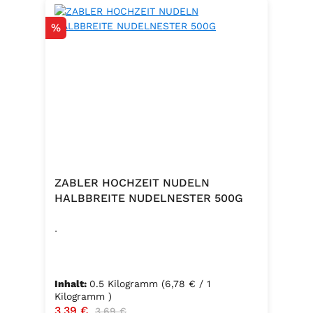
Rabatt
%
ZABLER HOCHZEIT NUDELN
HALBBREITE NUDELNESTER 500G
.
Inhalt:
0.5 Kilogramm
(6,78 € / 1
Kilogramm )
Verkaufspreis:
3,39 €
Regulärer Preis:
3,69 €