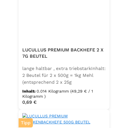
LUCULLUS PREMIUM BACKHEFE 2 X
7G BEUTEL
lange haltbar , extra triebstarkInhalt:
2 Beutel für 2 x 500g = 1kg Mehl
(entsprechend 2 x 25g
Frischhefe)Zutaten: Trockenbackhefe
Inhalt:
0.014 Kilogramm
(49,29 € / 1
, Emulgator E491 (Unter
Kilogramm )
Regulärer Preis:
0,69 €
Schutzatmosphäre verpackt)
Tipp