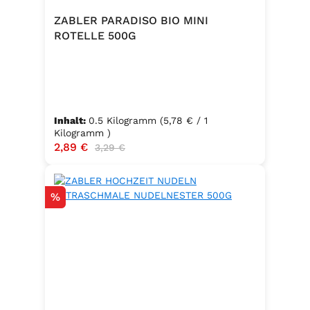
ZABLER PARADISO BIO MINI
ROTELLE 500G
Inhalt:
0.5 Kilogramm
(5,78 € / 1
Kilogramm )
Verkaufspreis:
2,89 €
Regulärer Preis:
3,29 €
Rabatt
%