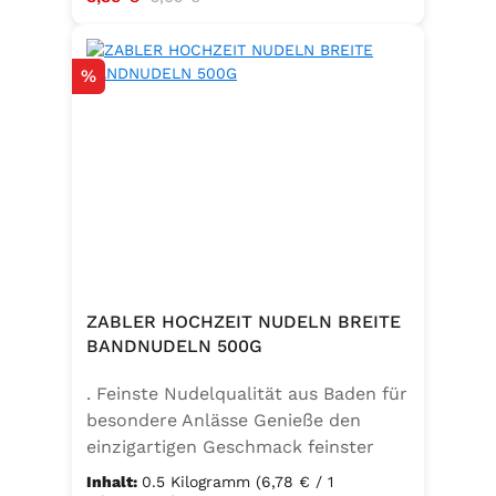
Rabatt
%
ZABLER HOCHZEIT NUDELN BREITE
BANDNUDELN 500G
. Feinste Nudelqualität aus Baden für
besondere Anlässe Genieße den
einzigartigen Geschmack feinster
Bandnudeln – mit den Zabler
Inhalt:
0.5 Kilogramm
(6,78 € / 1