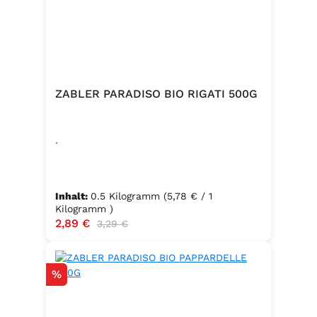
ZABLER PARADISO BIO RIGATI 500G
.
Inhalt:
0.5 Kilogramm
(5,78 € / 1
Kilogramm )
Verkaufspreis:
2,89 €
Regulärer Preis:
3,29 €
Rabatt
%