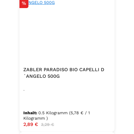
Rabatt
%
ZABLER PARADISO BIO CAPELLI D
´ANGELO 500G
.
Inhalt:
0.5 Kilogramm
(5,78 € / 1
Kilogramm )
Verkaufspreis:
2,89 €
Regulärer Preis:
3,29 €