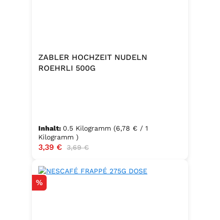
ZABLER HOCHZEIT NUDELN
ROEHRLI 500G
Inhalt:
0.5 Kilogramm
(6,78 € / 1
Kilogramm )
Verkaufspreis:
3,39 €
Regulärer Preis:
3,69 €
Rabatt
%