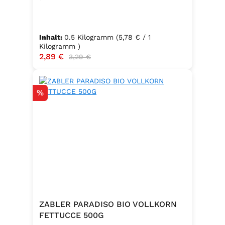
Inhalt:
0.5 Kilogramm
(5,78 € / 1
Kilogramm )
Verkaufspreis:
2,89 €
Regulärer Preis:
3,29 €
Rabatt
%
ZABLER PARADISO BIO VOLLKORN
FETTUCCE 500G