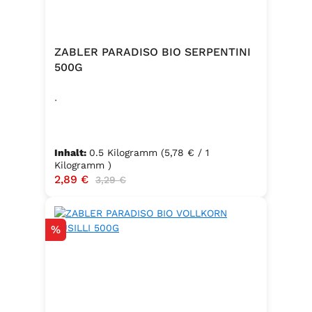
ZABLER PARADISO BIO SERPENTINI
500G
.
Inhalt:
0.5 Kilogramm
(5,78 € / 1
Kilogramm )
Verkaufspreis:
2,89 €
Regulärer Preis:
3,29 €
Rabatt
%