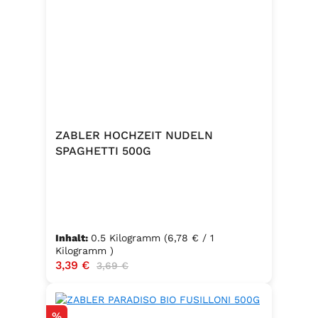
ZABLER HOCHZEIT NUDELN
SPAGHETTI 500G
Inhalt:
0.5 Kilogramm
(6,78 € / 1
Kilogramm )
Verkaufspreis:
3,39 €
Regulärer Preis:
3,69 €
Rabatt
%