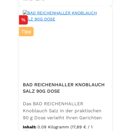
Salz zu einem vielseitigen
Küchenhelfer. Ideal zum Würzen von
Rabatt
%
Suppen, Salaten, Gemüse- und
Kartoffelgerichten. Geeignet für die
Tipp
vegetarische und vegane Küche
sowie glutenfrei – perfekt für eine
ausgewogene Ernährung mit
zusätzlichem Jod und Folsäure.
Zutaten:Siedesalz, 17,5 % Kräuter
und Gewürze (Petersilie, Sellerie,
Zwiebel, Basilikum, Dill, Majoran,
Lorbeer, Rosmarin, Oregano,
BAD REICHENHALLER KNOBLAUCH
Thymian), Trennmittel Calciumsalze
SALZ 90G DOSE
der Speisefettsäuren, Folsäure,
Das BAD REICHENHALLER
Kaliumjodat.
Knoblauch Salz in der praktischen
90 g Dose verleiht Ihren Gerichten
einen vollmundigen, aromatischen
Inhalt:
0.09 Kilogramm
(17,89 € / 1