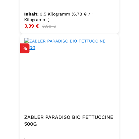
Inhalt:
0.5 Kilogramm
(6,78 € / 1
Kilogramm )
Verkaufspreis:
3,39 €
Regulärer Preis:
3,69 €
Rabatt
%
ZABLER PARADISO BIO FETTUCCINE
500G
.