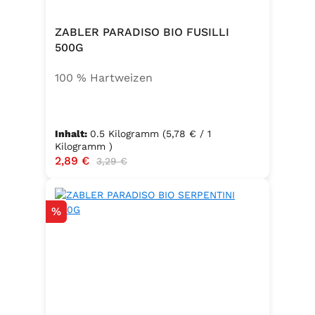
ZABLER PARADISO BIO FUSILLI
500G
100 % Hartweizen
Inhalt:
0.5 Kilogramm
(5,78 € / 1
Kilogramm )
Verkaufspreis:
2,89 €
Regulärer Preis:
3,29 €
Rabatt
%