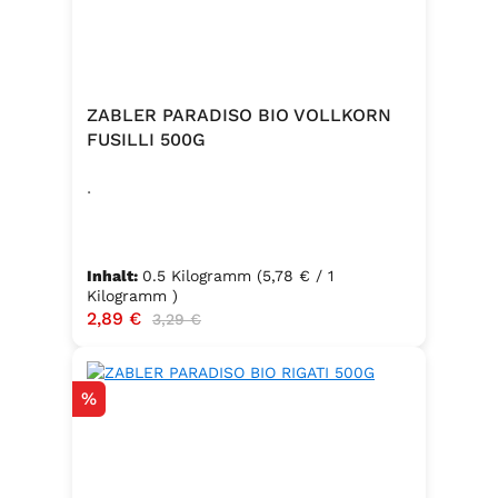
ZABLER PARADISO BIO VOLLKORN
FUSILLI 500G
.
Inhalt:
0.5 Kilogramm
(5,78 € / 1
Kilogramm )
Verkaufspreis:
2,89 €
Regulärer Preis:
3,29 €
Rabatt
%