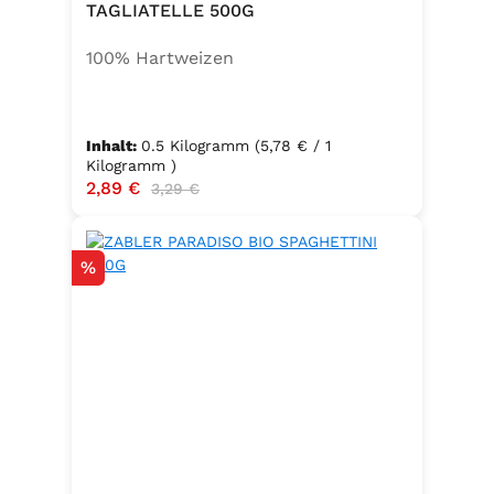
TAGLIATELLE 500G
100% Hartweizen
Inhalt:
0.5 Kilogramm
(5,78 € / 1
Kilogramm )
Verkaufspreis:
2,89 €
Regulärer Preis:
3,29 €
Rabatt
%