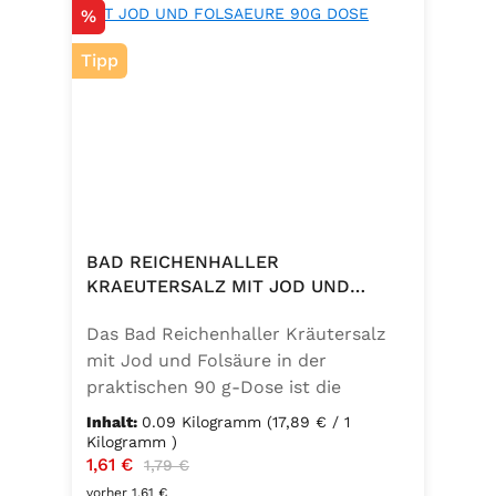
Rabatt
%
Tipp
BAD REICHENHALLER
KRAEUTERSALZ MIT JOD UND
FOLSAEURE 90G DOSE
Das Bad Reichenhaller Kräutersalz
mit Jod und Folsäure in der
praktischen 90 g-Dose ist die
aromatische Würzmischung für eine
Inhalt:
0.09 Kilogramm
(17,89 € / 1
bewusste Ernährung. Fein
Kilogramm )
Verkaufspreis:
1,61 €
Regulärer Preis:
abgestimmte Gartenkräuter
1,79 €
verbinden sich mit hochwertigem
vorher 1,61 €