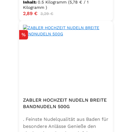
Inhalt:
0.5 Kilogramm
(5,78 € / 1
Kilogramm )
Verkaufspreis:
2,89 €
Regulärer Preis:
3,29 €
Rabatt
%
ZABLER HOCHZEIT NUDELN BREITE
BANDNUDELN 500G
. Feinste Nudelqualität aus Baden für
besondere Anlässe Genieße den