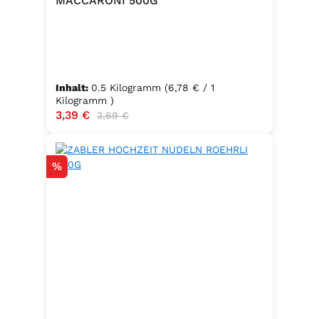
MACCARONI 500G
Inhalt:
0.5 Kilogramm
(6,78 € / 1
Kilogramm )
Verkaufspreis:
3,39 €
Regulärer Preis:
3,69 €
Rabatt
%