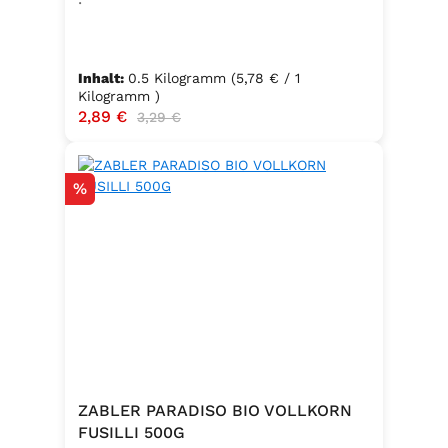
Inhalt:
0.5 Kilogramm
(5,78 € / 1
Kilogramm )
Verkaufspreis:
2,89 €
Regulärer Preis:
3,29 €
Rabatt
%
ZABLER PARADISO BIO VOLLKORN
FUSILLI 500G