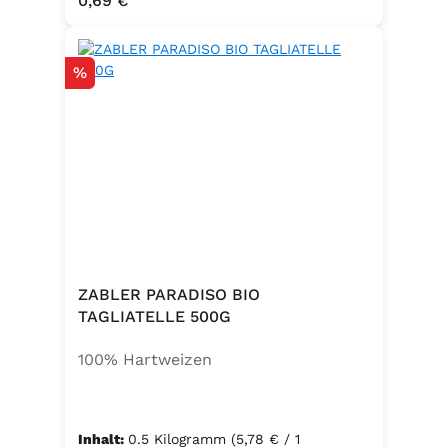
0,69 €
Schutzatmosphäre verpackt)
Rabatt
%
ZABLER PARADISO BIO
TAGLIATELLE 500G
100% Hartweizen
Inhalt:
0.5 Kilogramm
(5,78 € / 1