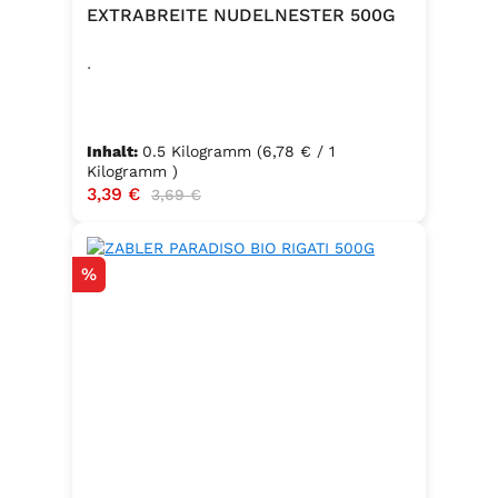
EXTRABREITE NUDELNESTER 500G
.
Inhalt:
0.5 Kilogramm
(6,78 € / 1
Kilogramm )
Verkaufspreis:
3,39 €
Regulärer Preis:
3,69 €
Rabatt
%