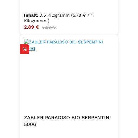
Inhalt:
0.5 Kilogramm
(5,78 € / 1
Kilogramm )
Verkaufspreis:
2,89 €
Regulärer Preis:
3,29 €
Rabatt
%
ZABLER PARADISO BIO SERPENTINI
500G
.