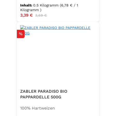
Inhalt:
0.5 Kilogramm
(6,78 € / 1
Kilogramm )
Verkaufspreis:
3,39 €
Regulärer Preis:
3,69 €
Rabatt
%
ZABLER PARADISO BIO
PAPPARDELLE 500G
100% Hartweizen