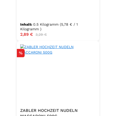
Inhalt:
0.5 Kilogramm
(5,78 € / 1
Kilogramm )
Verkaufspreis:
2,89 €
Regulärer Preis:
3,29 €
Rabatt
%
ZABLER HOCHZEIT NUDELN