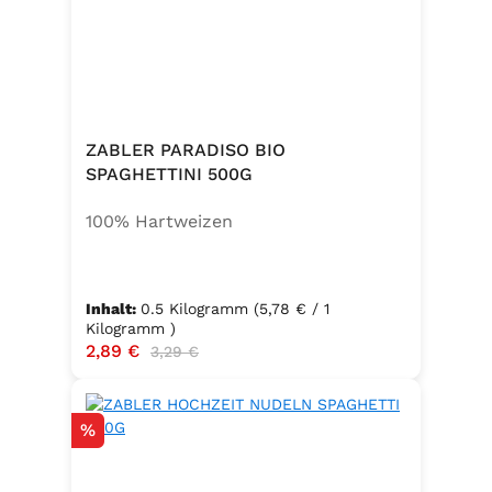
ZABLER PARADISO BIO
SPAGHETTINI 500G
100% Hartweizen
Inhalt:
0.5 Kilogramm
(5,78 € / 1
Kilogramm )
Verkaufspreis:
2,89 €
Regulärer Preis:
3,29 €
Rabatt
%