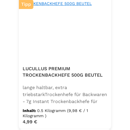
Tipp
LUCULLUS PREMIUM
TROCKENBACKHEFE 500G BEUTEL
lange haltbar, extra
triebstarkTrockenhefe für Backwaren
- 7g Instant Trockenbackhefe für
500g Weizenmehl, entspricht 25g
Inhalt:
0.5 Kilogramm
(9,98 € / 1
FrischhefeZutaten: Trockenbackhefe,
Kilogramm )
Regulärer Preis:
4,99 €
Emulgator Sorbitanmonostearat
(E491)