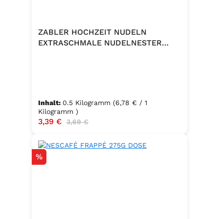
ZABLER HOCHZEIT NUDELN
EXTRASCHMALE NUDELNESTER
500G
Inhalt:
0.5 Kilogramm
(6,78 € / 1
Kilogramm )
Verkaufspreis:
3,39 €
Regulärer Preis:
3,69 €
Rabatt
%