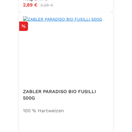
Verkaufspreis:
2,89 €
Regulärer Preis:
3,29 €
Rabatt
%
ZABLER PARADISO BIO FUSILLI
500G
100 % Hartweizen