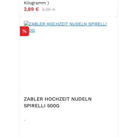
Kilogramm )
Verkaufspreis:
2,89 €
Regulärer Preis:
3,29 €
Rabatt
%
ZABLER HOCHZEIT NUDELN
SPIRELLI 500G
.