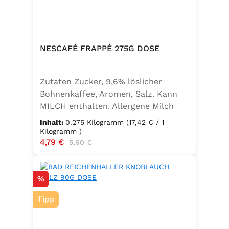
NESCAFÉ FRAPPÉ 275G DOSE
Zutaten Zucker, 9,6% löslicher
Bohnenkaffee, Aromen, Salz. Kann
MILCH enthalten. Allergene Milch
und daraus gewonnene Erzeugnisse
Inhalt:
0.275 Kilogramm
(17,42 € / 1
Kilogramm )
Verkaufspreis:
4,79 €
Regulärer Preis:
5,60 €
Rabatt
%
Tipp