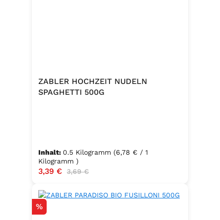
ZABLER HOCHZEIT NUDELN
SPAGHETTI 500G
Inhalt:
0.5 Kilogramm
(6,78 € / 1
Kilogramm )
Verkaufspreis:
3,39 €
Regulärer Preis:
3,69 €
Rabatt
%