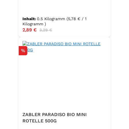
✅ Kochzeit: 7–9 Minuten ✅
Packungsinhalt: 500g ✅ Zutaten:
Hartweizengrieß, frische Eier
Inhalt:
0.5 Kilogramm
(5,78 € / 1
(Güteklasse A), Trinkwasser ✅
Kilogramm )
Verkaufspreis:
2,89 €
Regulärer Preis:
3,29 €
Hergestellt in Baden – Qualität seit
Generationen
Rabatt
%
ZABLER PARADISO BIO MINI
ROTELLE 500G