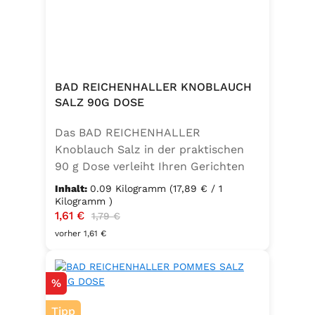
BAD REICHENHALLER KNOBLAUCH
SALZ 90G DOSE
Das BAD REICHENHALLER
Knoblauch Salz in der praktischen
90 g Dose verleiht Ihren Gerichten
einen vollmundigen, aromatischen
Inhalt:
0.09 Kilogramm
(17,89 € / 1
Knoblauchgeschmack. Hergestellt
Kilogramm )
Verkaufspreis:
1,61 €
Regulärer Preis:
ohne Geschmacksverstärker, zu 100
1,79 €
% vegan und glutenfrei – ideal für
vorher 1,61 €
eine bewusste Ernährung. Perfekt
zum Würzen von Pasta, Fleisch,
Rabatt
%
Fisch, Gemüse und mediterranen
Speisen. Zutaten:Siedesalz, 10 %
Tipp