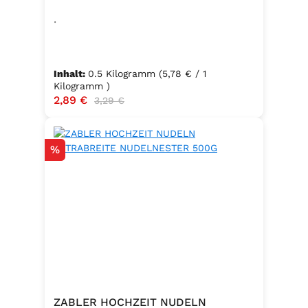
.
Inhalt:
0.5 Kilogramm
(5,78 € / 1
Kilogramm )
Verkaufspreis:
2,89 €
Regulärer Preis:
3,29 €
Rabatt
%
ZABLER HOCHZEIT NUDELN