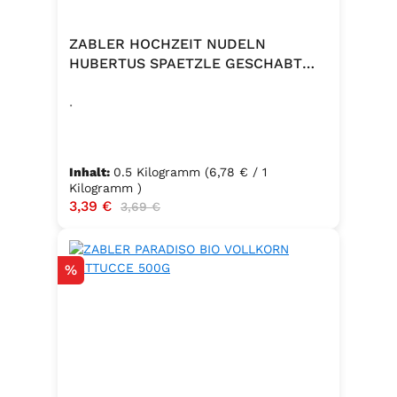
ZABLER HOCHZEIT NUDELN
HUBERTUS SPAETZLE GESCHABT
500G
.
Inhalt:
0.5 Kilogramm
(6,78 € / 1
Kilogramm )
Verkaufspreis:
3,39 €
Regulärer Preis:
3,69 €
Rabatt
%