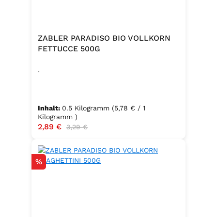
ZABLER PARADISO BIO VOLLKORN
FETTUCCE 500G
.
Inhalt:
0.5 Kilogramm
(5,78 € / 1
Kilogramm )
Verkaufspreis:
2,89 €
Regulärer Preis:
3,29 €
Rabatt
%