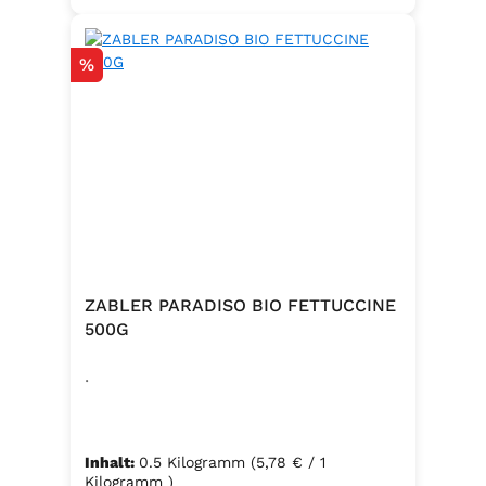
Rabatt
%
ZABLER PARADISO BIO FETTUCCINE
500G
.
Inhalt:
0.5 Kilogramm
(5,78 € / 1
Kilogramm )