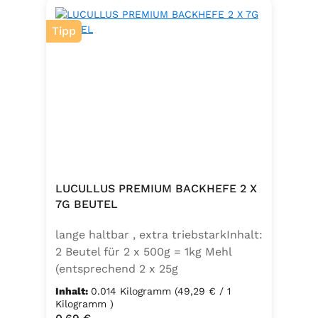
Tipp
LUCULLUS PREMIUM BACKHEFE 2 X
7G BEUTEL
lange haltbar , extra triebstarkInhalt:
2 Beutel für 2 x 500g = 1kg Mehl
(entsprechend 2 x 25g
Frischhefe)Zutaten: Trockenbackhefe
Inhalt:
0.014 Kilogramm
(49,29 € / 1
, Emulgator E491 (Unter
Kilogramm )
Regulärer Preis: