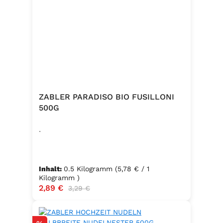
ZABLER PARADISO BIO FUSILLONI
500G
.
Inhalt:
0.5 Kilogramm
(5,78 € / 1
Kilogramm )
Verkaufspreis:
2,89 €
Regulärer Preis:
3,29 €