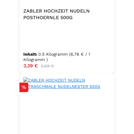
ZABLER HOCHZEIT NUDELN
POSTHOERNLE 500G
Inhalt:
0.5 Kilogramm
(6,78 € / 1
Kilogramm )
Verkaufspreis:
3,39 €
Regulärer Preis:
3,69 €
Rabatt
%