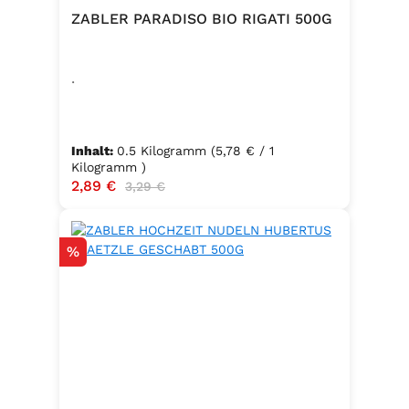
ZABLER PARADISO BIO RIGATI 500G
.
Inhalt:
0.5 Kilogramm
(5,78 € / 1
Kilogramm )
Verkaufspreis:
2,89 €
Regulärer Preis:
3,29 €
Rabatt
%