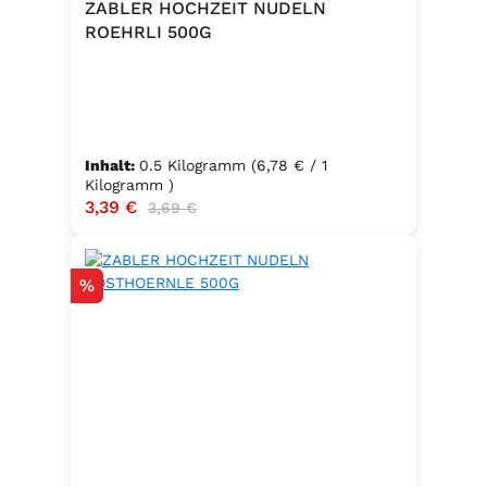
ZABLER HOCHZEIT NUDELN
ROEHRLI 500G
Inhalt:
0.5 Kilogramm
(6,78 € / 1
Kilogramm )
Verkaufspreis:
3,39 €
Regulärer Preis:
3,69 €
Rabatt
%