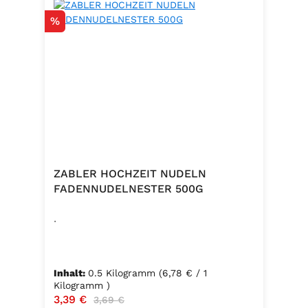
Rabatt
%
ZABLER HOCHZEIT NUDELN
FADENNUDELNESTER 500G
.
Inhalt:
0.5 Kilogramm
(6,78 € / 1
Kilogramm )
Verkaufspreis:
3,39 €
Regulärer Preis:
3,69 €