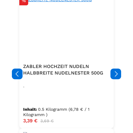
Rabatt
%
ZABLER HOCHZEIT NUDELN
HALBBREITE NUDELNESTER 500G
.
Inhalt:
0.5 Kilogramm
(6,78 € / 1
Kilogramm )
Verkaufspreis:
3,39 €
Regulärer Preis:
3,69 €