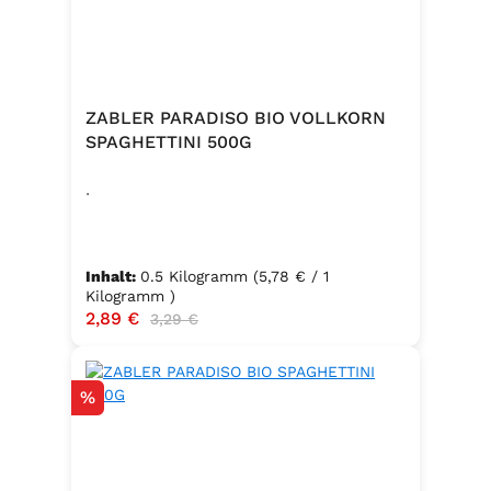
ZABLER PARADISO BIO VOLLKORN
SPAGHETTINI 500G
.
Inhalt:
0.5 Kilogramm
(5,78 € / 1
Kilogramm )
Verkaufspreis:
2,89 €
Regulärer Preis:
3,29 €
Rabatt
%