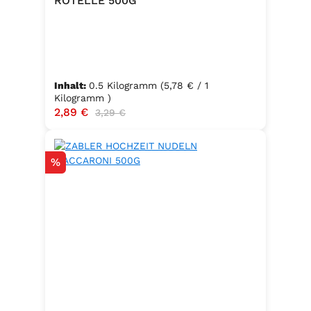
ROTELLE 500G
Inhalt:
0.5 Kilogramm
(5,78 € / 1
Kilogramm )
Verkaufspreis:
2,89 €
Regulärer Preis:
3,29 €
Rabatt
%