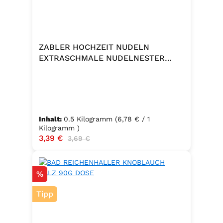
ZABLER HOCHZEIT NUDELN
EXTRASCHMALE NUDELNESTER
500G
Inhalt:
0.5 Kilogramm
(6,78 € / 1
Kilogramm )
Verkaufspreis:
3,39 €
Regulärer Preis:
3,69 €
Rabatt
%
Tipp