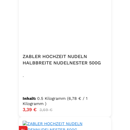
ZABLER HOCHZEIT NUDELN
HALBBREITE NUDELNESTER 500G
.
Inhalt:
0.5 Kilogramm
(6,78 € / 1
Kilogramm )
Verkaufspreis:
3,39 €
Regulärer Preis:
3,69 €