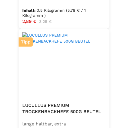
Packungsinhalt: 500g ✅ Zutaten:
Hartweizengrieß, frische Eier
Inhalt:
0.5 Kilogramm
(5,78 € / 1
(Güteklasse A), Trinkwasser ✅
Kilogramm )
Verkaufspreis:
2,89 €
Regulärer Preis:
3,29 €
Hergestellt in Baden – Qualität seit
Generationen
Tipp
LUCULLUS PREMIUM
TROCKENBACKHEFE 500G BEUTEL
lange haltbar, extra