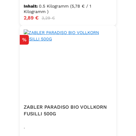
Inhalt:
0.5 Kilogramm
(5,78 € / 1
Kilogramm )
Verkaufspreis:
2,89 €
Regulärer Preis:
3,29 €
Rabatt
%
ZABLER PARADISO BIO VOLLKORN
FUSILLI 500G
.