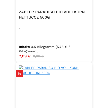
ZABLER PARADISO BIO VOLLKORN
FETTUCCE 500G
.
Inhalt:
0.5 Kilogramm
(5,78 € / 1
Kilogramm )
Verkaufspreis:
2,89 €
Regulärer Preis:
3,29 €
Rabatt
%