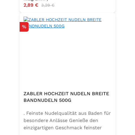
Verkaufspreis:
2,89 €
Regulärer Preis:
3,29 €
Rabatt
%
ZABLER HOCHZEIT NUDELN BREITE
BANDNUDELN 500G
. Feinste Nudelqualität aus Baden für
besondere Anlässe Genieße den
einzigartigen Geschmack feinster
Bandnudeln – mit den Zabler