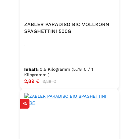
ZABLER PARADISO BIO VOLLKORN
SPAGHETTINI 500G
.
Inhalt:
0.5 Kilogramm
(5,78 € / 1
Kilogramm )
Verkaufspreis:
2,89 €
Regulärer Preis:
3,29 €
Rabatt
%