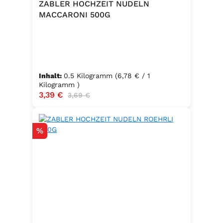
ZABLER HOCHZEIT NUDELN
MACCARONI 500G
Inhalt:
0.5 Kilogramm
(6,78 € / 1
Kilogramm )
Verkaufspreis:
3,39 €
Regulärer Preis:
3,69 €
Rabatt
%