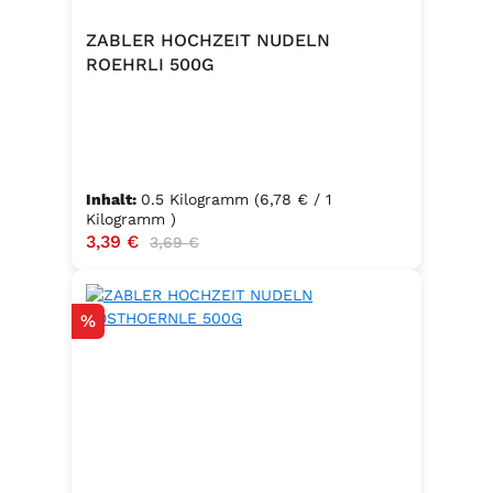
ZABLER HOCHZEIT NUDELN
ROEHRLI 500G
Inhalt:
0.5 Kilogramm
(6,78 € / 1
Kilogramm )
Verkaufspreis:
3,39 €
Regulärer Preis:
3,69 €
Rabatt
%