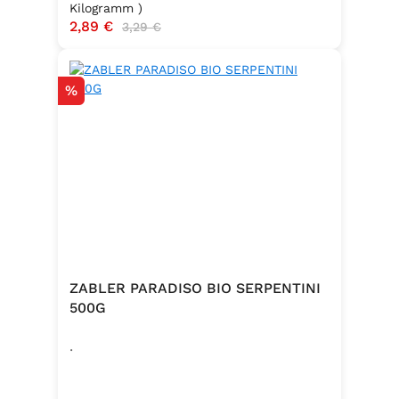
Kilogramm )
Verkaufspreis:
2,89 €
Regulärer Preis:
3,29 €
Rabatt
%
ZABLER PARADISO BIO SERPENTINI
500G
.