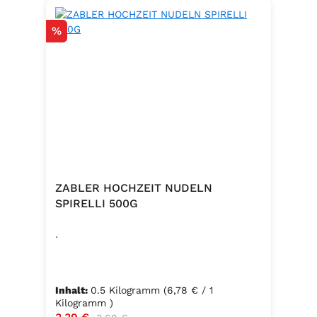
Rabatt
%
ZABLER HOCHZEIT NUDELN
SPIRELLI 500G
.
Inhalt:
0.5 Kilogramm
(6,78 € / 1
Kilogramm )
Verkaufspreis:
Regulärer Preis: