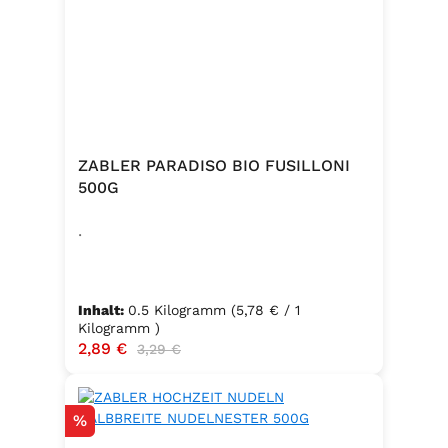
ZABLER PARADISO BIO FUSILLONI
500G
.
Inhalt:
0.5 Kilogramm
(5,78 € / 1
Kilogramm )
Verkaufspreis:
2,89 €
Regulärer Preis:
3,29 €
Rabatt
%