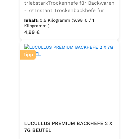
triebstarkTrockenhefe für Backwaren
- 7g Instant Trockenbackhefe für
500g Weizenmehl, entspricht 25g
Inhalt:
0.5 Kilogramm
(9,98 € / 1
FrischhefeZutaten: Trockenbackhefe,
Kilogramm )
Regulärer Preis:
4,99 €
Emulgator Sorbitanmonostearat
(E491)
Tipp
LUCULLUS PREMIUM BACKHEFE 2 X
7G BEUTEL