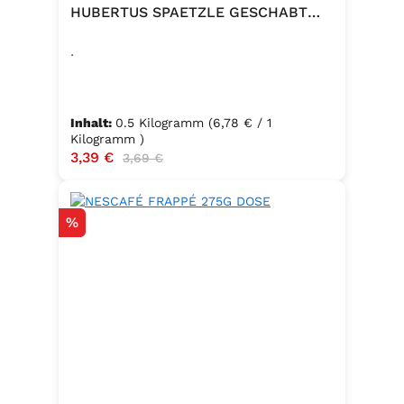
HUBERTUS SPAETZLE GESCHABT
500G
.
Inhalt:
0.5 Kilogramm
(6,78 € / 1
Kilogramm )
Verkaufspreis:
3,39 €
Regulärer Preis:
3,69 €
Rabatt
%