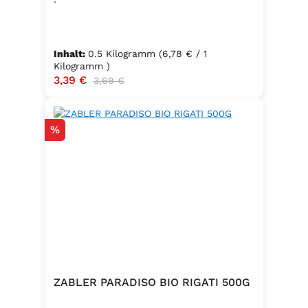
Inhalt:
0.5 Kilogramm
(6,78 € / 1
Kilogramm )
Verkaufspreis:
3,39 €
Regulärer Preis:
3,69 €
Rabatt
%
ZABLER PARADISO BIO RIGATI 500G