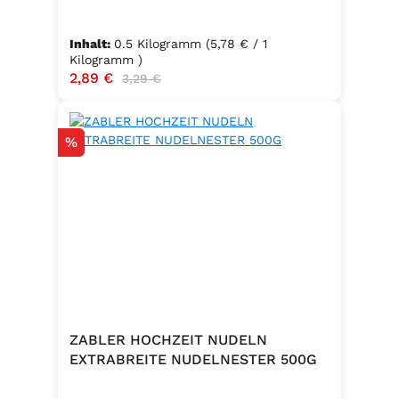
Inhalt:
0.5 Kilogramm
(5,78 € / 1
Kilogramm )
Verkaufspreis:
2,89 €
Regulärer Preis:
3,29 €
Rabatt
%
ZABLER HOCHZEIT NUDELN
EXTRABREITE NUDELNESTER 500G
.