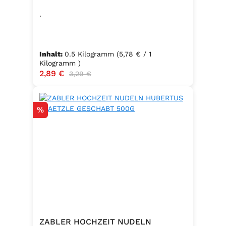
.
Inhalt:
0.5 Kilogramm
(5,78 € / 1
Kilogramm )
Verkaufspreis:
2,89 €
Regulärer Preis:
3,29 €
Rabatt
%
ZABLER HOCHZEIT NUDELN