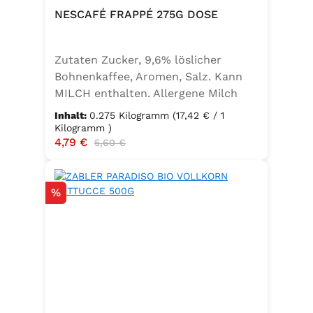
NESCAFÉ FRAPPÉ 275G DOSE
Zutaten Zucker, 9,6% löslicher
Bohnenkaffee, Aromen, Salz. Kann
MILCH enthalten. Allergene Milch
und daraus gewonnene Erzeugnisse
Inhalt:
0.275 Kilogramm
(17,42 € / 1
Kilogramm )
Verkaufspreis:
4,79 €
Regulärer Preis:
5,60 €
Rabatt
%