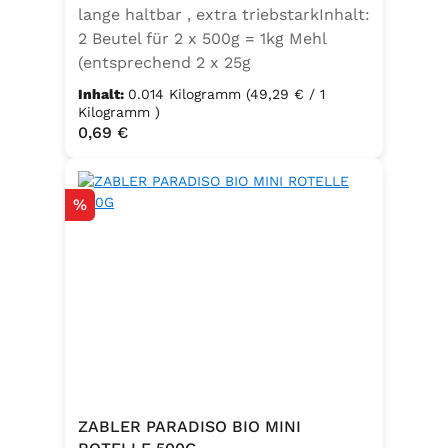
lange haltbar , extra triebstarkInhalt:
2 Beutel für 2 x 500g = 1kg Mehl
(entsprechend 2 x 25g
Frischhefe)Zutaten: Trockenbackhefe
Inhalt:
0.014 Kilogramm
(49,29 € / 1
, Emulgator E491 (Unter
Kilogramm )
Regulärer Preis:
0,69 €
Schutzatmosphäre verpackt)
Rabatt
%
ZABLER PARADISO BIO MINI