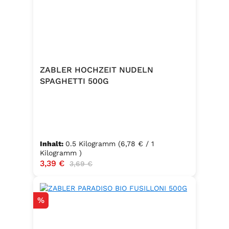
ZABLER HOCHZEIT NUDELN
SPAGHETTI 500G
Inhalt:
0.5 Kilogramm
(6,78 € / 1
Kilogramm )
Verkaufspreis:
3,39 €
Regulärer Preis:
3,69 €
Rabatt
%