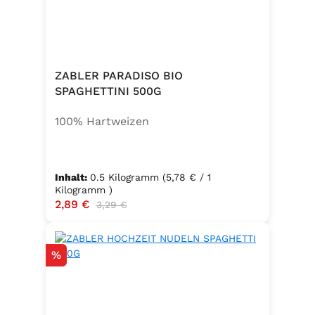
ZABLER PARADISO BIO
SPAGHETTINI 500G
100% Hartweizen
Inhalt:
0.5 Kilogramm
(5,78 € / 1
Kilogramm )
Verkaufspreis:
2,89 €
Regulärer Preis:
3,29 €
Rabatt
%