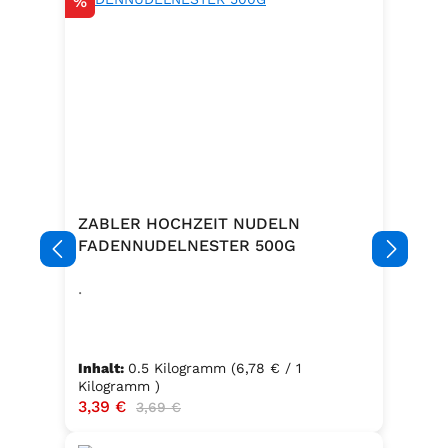
Rabatt
%
ZABLER HOCHZEIT NUDELN
FADENNUDELNESTER 500G
.
Inhalt:
0.5 Kilogramm
(6,78 € / 1
Kilogramm )
Verkaufspreis:
3,39 €
Regulärer Preis:
3,69 €