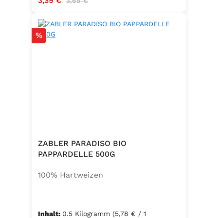
3,39 €
3,69 €
Rabatt
%
ZABLER PARADISO BIO
PAPPARDELLE 500G
100% Hartweizen
Inhalt:
0.5 Kilogramm
(5,78 € / 1