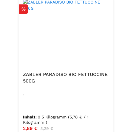
Rabatt
%
ZABLER PARADISO BIO FETTUCCINE
500G
.
Inhalt:
0.5 Kilogramm
(5,78 € / 1
Kilogramm )
Verkaufspreis:
2,89 €
Regulärer Preis:
3,29 €