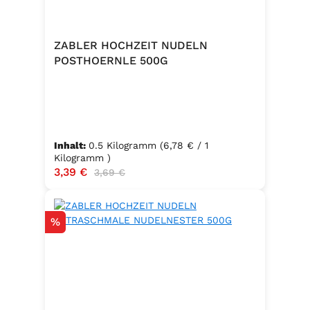
ZABLER HOCHZEIT NUDELN
POSTHOERNLE 500G
Inhalt:
0.5 Kilogramm
(6,78 € / 1
Kilogramm )
Verkaufspreis:
3,39 €
Regulärer Preis:
3,69 €
Rabatt
%