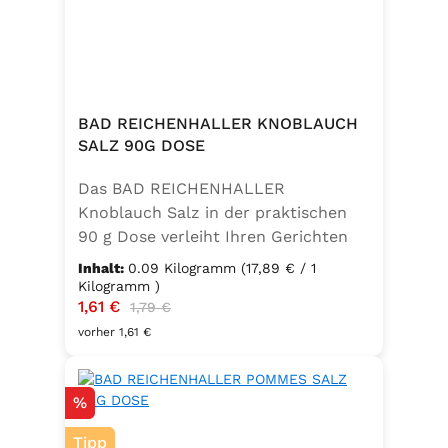
BAD REICHENHALLER KNOBLAUCH
SALZ 90G DOSE
Das BAD REICHENHALLER
Knoblauch Salz in der praktischen
90 g Dose verleiht Ihren Gerichten
einen vollmundigen, aromatischen
Inhalt:
0.09 Kilogramm
(17,89 € / 1
Knoblauchgeschmack. Hergestellt
Kilogramm )
Verkaufspreis:
1,61 €
Regulärer Preis:
ohne Geschmacksverstärker, zu 100
1,79 €
% vegan und glutenfrei – ideal für
vorher 1,61 €
eine bewusste Ernährung. Perfekt
zum Würzen von Pasta, Fleisch,
Rabatt
%
Fisch, Gemüse und mediterranen
Speisen. Zutaten:Siedesalz, 10 %
Tipp