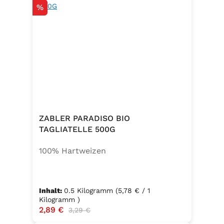
Rabatt
%
ZABLER PARADISO BIO
TAGLIATELLE 500G
100% Hartweizen
Inhalt:
0.5 Kilogramm
(5,78 € / 1
Kilogramm )
Verkaufspreis:
2,89 €
Regulärer Preis:
3,29 €