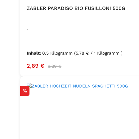
ZABLER PARADISO BIO FUSILLONI 500G
.
Inhalt:
0.5 Kilogramm
(5,78 € / 1 Kilogramm )
Verkaufspreis:
Regulärer Preis:
2,89 €
3,29 €
Rabatt
%