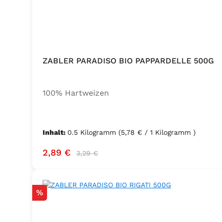
ZABLER PARADISO BIO PAPPARDELLE 500G
100% Hartweizen
Inhalt:
0.5 Kilogramm
(5,78 € / 1 Kilogramm )
Verkaufspreis:
Regulärer Preis:
2,89 €
3,29 €
Rabatt
%