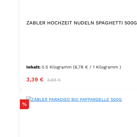
ZABLER HOCHZEIT NUDELN SPAGHETTI 500G
Inhalt:
0.5 Kilogramm
(6,78 € / 1 Kilogramm )
Verkaufspreis:
Regulärer Preis:
3,39 €
3,69 €
Rabatt
%