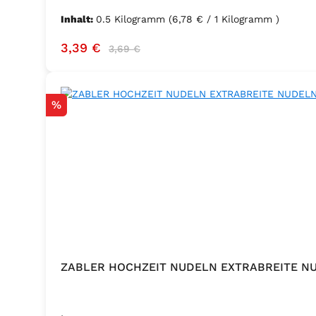
Inhalt:
0.5 Kilogramm
(6,78 € / 1 Kilogramm )
Verkaufspreis:
Regulärer Preis:
3,39 €
3,69 €
Rabatt
%
ZABLER HOCHZEIT NUDELN EXTRABREITE N
.