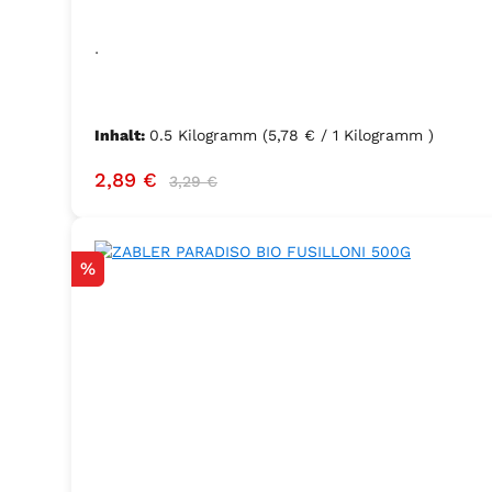
.
Inhalt:
0.5 Kilogramm
(5,78 € / 1 Kilogramm )
Verkaufspreis:
Regulärer Preis:
2,89 €
3,29 €
Rabatt
%