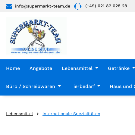
(+49) 621 82 028 28
info@supermarkt-team.de
 Hauptinhalt springen
Zur Suche springen
Zur Hauptnavigation springen
Home
Angebote
Lebensmittel
Getränke
Büro / Schreibwaren
Tierbedarf
Haus und 
Lebensmittel
Internationale Spezialitäten