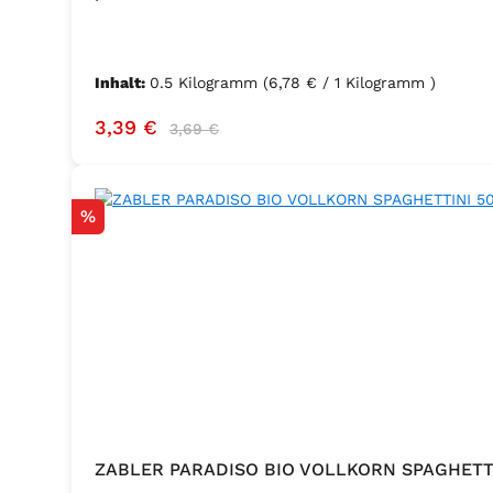
Inhalt:
0.5 Kilogramm
(6,78 € / 1 Kilogramm )
Verkaufspreis:
Regulärer Preis:
3,39 €
3,69 €
Rabatt
%
ZABLER PARADISO BIO VOLLKORN SPAGHETT