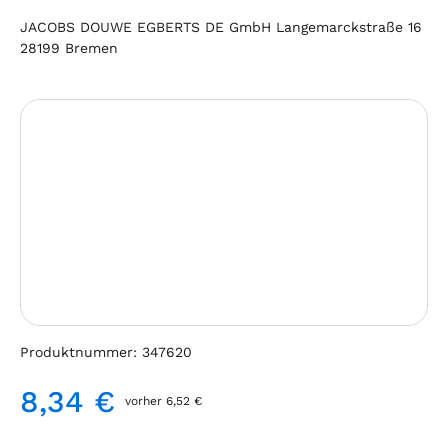
JACOBS DOUWE EGBERTS DE GmbH Langemarckstraße 16
28199 Bremen
Bildergalerie überspringen
Produktnummer:
347620
8,34 €
vorher 6,52 €
Regulärer Preis: