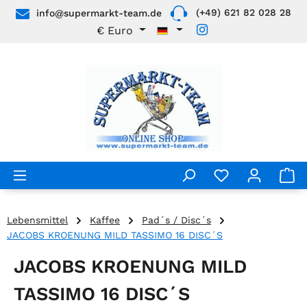
(+49) 621 82 028 28
info@supermarkt-team.de
Zum Hauptinhalt springen
€
Euro
Lebensmittel
Kaffee
Pad´s / Disc´s
JACOBS KROENUNG MILD TASSIMO 16 DISC´S
JACOBS KROENUNG MILD
TASSIMO 16 DISC´S