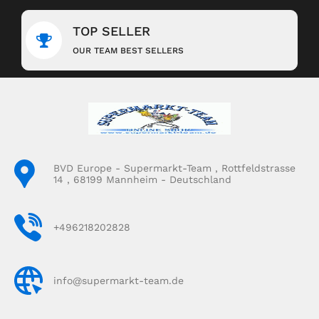
TOP SELLER
OUR TEAM BEST SELLERS
BVD Europe - Supermarkt-Team , Rottfeldstrasse
14 , 68199 Mannheim - Deutschland
+496218202828
info@supermarkt-team.de